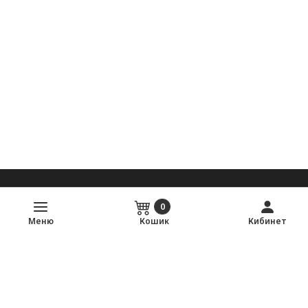
0
autopalma
Меню
Кошик
Кибинет
Ми зібрали продавців з найбільших авторинків Одеси, щоб
вам не приходилося бігати по павільонах. Просто знаходите
потрібну деталь і купуйте напрямую — без комісії.
Знайти запчастину