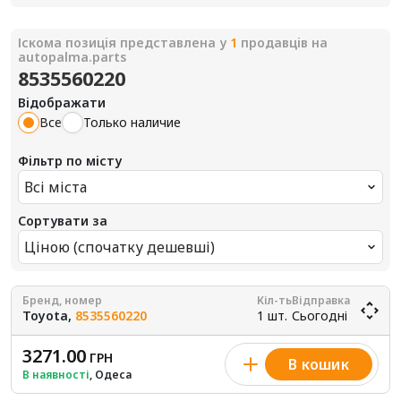
Іскома позиція представлена у
1
продавців на
autopalma.parts
8535560220
Відображати
Все
Только наличие
Фільтр по місту
Всі міста
Сортувати за
Ціною (спочатку дешевші)
Бренд, номер
Кіл-ть
Відправка
Toyota,
8535560220
1 шт.
Сьогодні
3271.00
ГРН
В кошик
В наявності
, Одеса