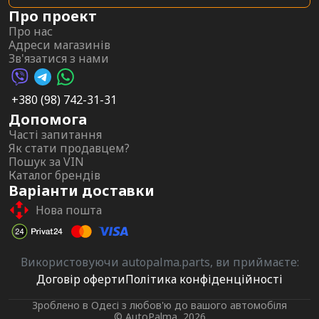
Про проект
Про нас
Адреси магазинів
Зв'язатися з нами
Viber AutoPalma
Telegram AutoPalma
WhatsApp AutoPalma
+380 (98) 742-31-31
Допомога
Часті запитання
Як стати продавцем?
Пошук за VIN
Каталог брендів
Варіанти доставки
Нова пошта
Використовуючи autopalma.parts, ви приймаєте:
Договір оферти
Політика конфіденційності
Зроблено в Одесі з любов'ю до вашого автомобіля
© AutoPalma, 2026