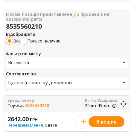
Іскома позиція представлена у
3
продавців на
autopalma.parts
8535560210
Відображати
Все
Только наличие
Фільтр по місту
Всі міста
Сортувати за
Ціною (спочатку дешевші)
Бренд, номер
Кіл-ть
Відправка
Toyota,
8535560210
20 шт.
45 дн.
2642.00
ГРН
В кошик
Передзамовлення
, Одеса