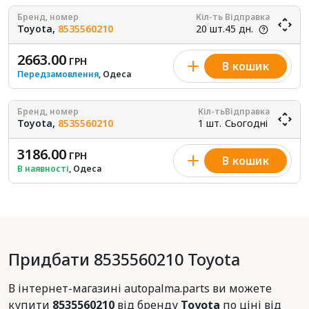
Бренд, номер
Кіл-ть
Відправка
Toyota,
8535560210
20 шт.
45 дн.
2663.00
ГРН
В кошик
Передзамовлення
, Одеса
Бренд, номер
Кіл-ть
Відправка
Toyota,
8535560210
1 шт.
Сьогодні
3186.00
ГРН
В кошик
В наявності
, Одеса
Придбати 8535560210 Toyota
В інтернет-магазині autopalma.parts ви можете
купити
8535560210
від бренду
Toyota
по ціні від