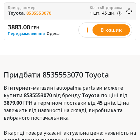
Бренд, номер
Кіл-ть
Відправка
Toyota,
8535553070
1 шт.
45 дн.
3883.00
ГРН
В кошик
Передзамовлення
, Одеса
Придбати 8535553070 Toyota
В інтернет-магазині autopalma.parts ви можете
купити
8535553070
від бренду
Toyota
по ціні від
3879.00
ГРН з терміном поставки від
45
днів. Ціна
залежить від наявності на складі, виробника та
вибраного постачальника.
В картці товара указані: актуальна цена; наявність на