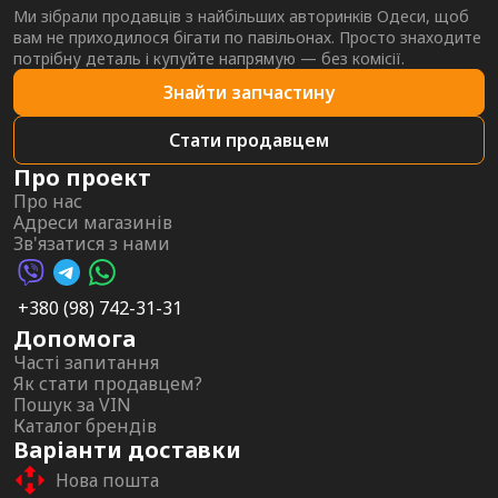
Ми зібрали продавців з найбільших авторинків Одеси, щоб
вам не приходилося бігати по павільонах. Просто знаходите
потрібну деталь і купуйте напрямую — без комісії.
Знайти запчастину
Стати продавцем
Про проект
Про нас
Адреси магазинів
Зв'язатися з нами
Viber AutoPalma
Telegram AutoPalma
WhatsApp AutoPalma
+380 (98) 742-31-31
Допомога
Часті запитання
Як стати продавцем?
Пошук за VIN
Каталог брендів
Варіанти доставки
Нова пошта