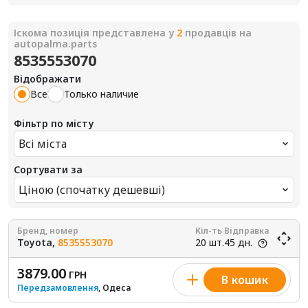
Іскома позиція представлена у
2
продавців на
autopalma.parts
8535553070
Відображати
Все
Только наличие
Фільтр по місту
Всі міста
Сортувати за
Ціною (спочатку дешевші)
Бренд, номер
Кіл-ть
Відправка
Toyota,
8535553070
20 шт.
45 дн.
3879.00
ГРН
В кошик
Передзамовлення
, Одеса