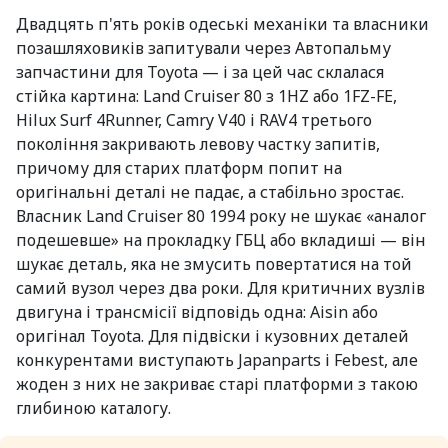
Двадцять п'ять років одеські механіки та власники
позашляховиків запитували через Автопальму
запчастини для Toyota — і за цей час склалася
стійка картина: Land Cruiser 80 з 1HZ або 1FZ-FE,
Hilux Surf 4Runner, Camry V40 і RAV4 третього
покоління закривають левову частку запитів,
причому для старих платформ попит на
оригінальні деталі не падає, а стабільно зростає.
Власник Land Cruiser 80 1994 року не шукає «аналог
подешевше» на прокладку ГБЦ або вкладиші — він
шукає деталь, яка не змусить повертатися на той
самий вузол через два роки. Для критичних вузлів
двигуна і трансмісії відповідь одна: Aisin або
оригінал Toyota. Для підвіски і кузовних деталей
конкурентами виступають Japanparts і Febest, але
жоден з них не закриває старі платформи з такою
глибиною каталогу.