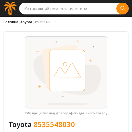
Головна
toyota
8535548030
*Ми працюємо над фотографією для цього товару
Toyota
8535548030