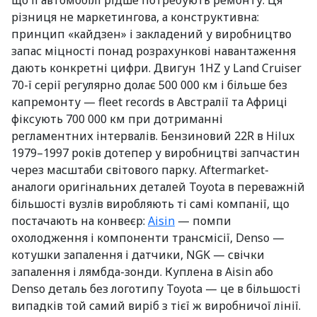
що її автомобілі рідше потребують ремонту. Ця
різниця не маркетингова, а конструктивна:
принцип «кайдзен» і закладений у виробництво
запас міцності понад розрахункові навантаження
дають конкретні цифри. Двигун 1HZ у Land Cruiser
70-ї серії регулярно долає 500 000 км і більше без
капремонту — fleet records в Австралії та Африці
фіксують 700 000 км при дотриманні
регламентних інтервалів. Бензиновий 22R в Hilux
1979–1997 років дотепер у виробництві запчастин
через масштаби світового парку. Aftermarket-
аналоги оригінальних деталей Toyota в переважній
більшості вузлів виробляють ті самі компанії, що
постачають на конвеєр:
Aisin
— помпи
охолодження і компоненти трансмісії, Denso —
котушки запалення і датчики, NGK — свічки
запалення і лямбда-зонди. Куплена в Aisin або
Denso деталь без логотипу Toyota — це в більшості
випадків той самий виріб з тієї ж виробничої лінії.