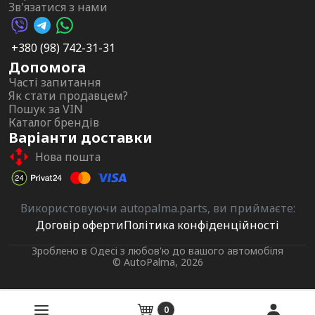
Зв'язатися з нами
Viber AutoPalma
Telegram AutoPalma
WhatsApp AutoPalma
+380 (98) 742-31-31
Допомога
Часті запитання
Як стати продавцем?
Пошук за VIN
Каталог брендів
Варіанти доставки
Нова пошта
Використовуючи autopalma.parts, ви приймаєте:
Договір оферти
Політика конфіденційності
Зроблено в Одесі з любов'ю до вашого автомобіля
© AutoPalma, 2026
0