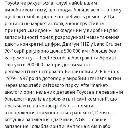
Toyota не рахується в галузі найбільшим
виробником тому, що продає більше всіх — а тому,
що її автомобілі рідше потребують ремонту. Ця
різниця не маркетингова, а конструктивна:
принцип «кайдзен» і закладений у виробництво
запас міцності понад розрахункові навантаження
дають конкретні цифри. Двигун 1HZ у Land Cruiser
70-ї серії регулярно долає 500 000 км і більше без
капремонту — fleet records в Австралії та Африці
фіксують 700 000 км при дотриманні
регламентних інтервалів. Бензиновий 22R в Hilux
1979–1997 років дотепер у виробництві запчастин
через масштаби світового парку. Aftermarket-
аналоги оригінальних деталей Toyota в переважній
більшості вузлів виробляють ті самі компанії, що
постачають на конвеєр:
Aisin
— помпи
охолодження і компоненти трансмісії, Denso —
котушки запалення і датчики, NGK — свічки
запалення і лямбда-зонди. Куплена в Aisin або