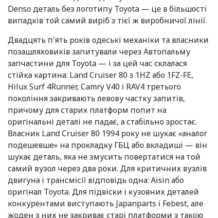
Denso деталь без логотипу Toyota — це в більшості
випадків той самий виріб з тієї ж виробничої лінії.
Двадцять п'ять років одеські механіки та власники
позашляховиків запитували через Автопальму
запчастини для Toyota — і за цей час склалася
стійка картина: Land Cruiser 80 з 1HZ або 1FZ-FE,
Hilux Surf 4Runner, Camry V40 і RAV4 третього
покоління закривають левову частку запитів,
причому для старих платформ попит на
оригінальні деталі не падає, а стабільно зростає.
Власник Land Cruiser 80 1994 року не шукає «аналог
подешевше» на прокладку ГБЦ або вкладиші — він
шукає деталь, яка не змусить повертатися на той
самий вузол через два роки. Для критичних вузлів
двигуна і трансмісії відповідь одна: Aisin або
оригінал Toyota. Для підвіски і кузовних деталей
конкурентами виступають Japanparts і Febest, але
жоден з них не закриває старі платформи з такою