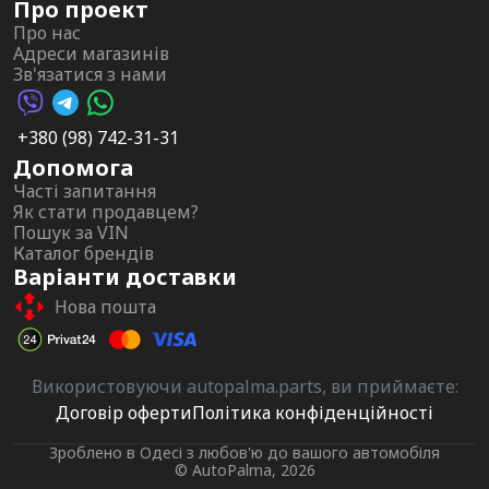
Про проект
Про нас
Адреси магазинів
Зв'язатися з нами
Viber AutoPalma
Telegram AutoPalma
WhatsApp AutoPalma
+380 (98) 742-31-31
Допомога
Часті запитання
Як стати продавцем?
Пошук за VIN
Каталог брендів
Варіанти доставки
Нова пошта
Використовуючи autopalma.parts, ви приймаєте:
Договір оферти
Політика конфіденційності
Зроблено в Одесі з любов'ю до вашого автомобіля
© AutoPalma, 2026