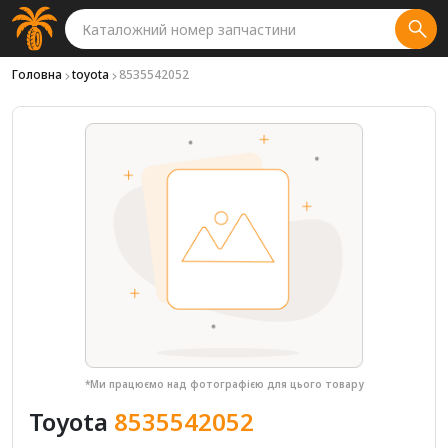
Головна
toyota
8535542052
*Ми працюємо над фотографією для цього товару
Toyota
8535542052