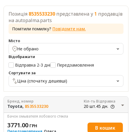
Позиція
8535533230
представлена у
1
продавців
на autopalma.parts
Помітили помилку?
Повідомте нам.
Місто
Не обрано
Відображати
Відправка 2-3 дні
Передзамовлення
Сортувати за
Ціна (спочатку дешевші)
Бренд, номер
Кіл-ть
Відправка
Toyota,
8535533230
20 шт.
45 дн.
Бачок омывателя лобового стекла
3771.00
ГРН
В кошик
Передзамовлення
, Одеса