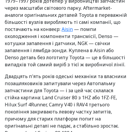
1979–1997 років дотепер у виробництві запчастин
через масштаби світового парку. Aftermarket-
аналоги оригінальних деталей Toyota в переважній
більшості вузлів виробляють ті самі компанії, що
постачають на конвеєр:
Aisin
— помпи
охолодження і компоненти трансмісії, Denso —
котушки запалення і датчики, NGK — свічки
запалення і лямбда-зонди. Куплена в Aisin або
Denso деталь без логотипу Toyota — це в більшості
випадків той самий виріб з тієї ж виробничої лінії.
Двадцять п'ять років одеські механіки та власники
позашляховиків запитували через Автопальму
запчастини для Toyota — і за цей час склалася
стійка картина: Land Cruiser 80 з 1HZ або 1FZ-FE,
Hilux Surf 4Runner, Camry V40 і RAV4 третього
покоління закривають левову частку запитів,
причому для старих платформ попит на
оригінальні деталі не падає, а стабільно зростає.