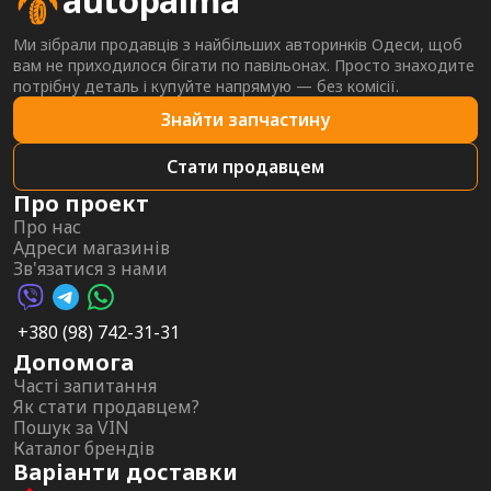
autopalma
Ми зібрали продавців з найбільших авторинків Одеси, щоб
вам не приходилося бігати по павільонах. Просто знаходите
потрібну деталь і купуйте напрямую — без комісії.
Знайти запчастину
Стати продавцем
Про проект
Про нас
Адреси магазинів
Зв'язатися з нами
Viber AutoPalma
Telegram AutoPalma
WhatsApp AutoPalma
+380 (98) 742-31-31
Допомога
Часті запитання
Як стати продавцем?
Пошук за VIN
Каталог брендів
Варіанти доставки