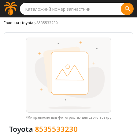
Головна
toyota
8535533230
*Ми працюємо над фотографією для цього товару
Toyota
8535533230