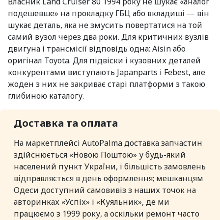
Власник Land Cruiser 80 1994 року не шукає «аналог
подешевше» на прокладку ГБЦ або вкладиші — він
шукає деталь, яка не змусить повертатися на той
самий вузол через два роки. Для критичних вузлів
двигуна і трансмісії відповідь одна: Aisin або
оригінал Toyota. Для підвіски і кузовних деталей
конкурентами виступають Japanparts і Febest, але
жоден з них не закриває старі платформи з такою
глибиною каталогу.
Доставка та оплата
На маркетплейсі AutoPalma доставка запчастин
здійснюється «Новою Поштою» у будь-який
населений пункт України, і більшість замовлень
відправляється в день оформлення; мешканцям
Одеси доступний самовивіз з наших точок на
авторинках «Успіх» і «Куяльник», де ми
працюємо з 1999 року, а оскільки ремонт часто