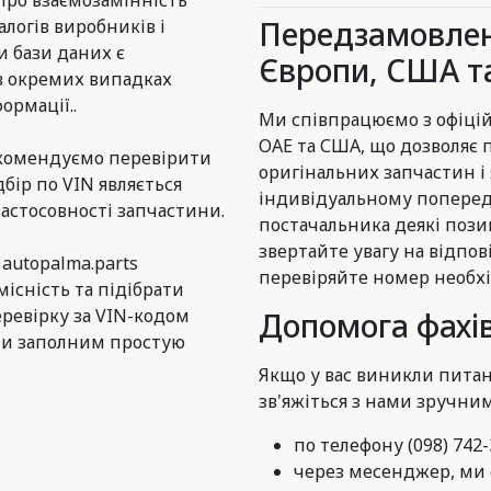
про взаємозамінність
Передзамовлен
логів виробників і
и бази даних є
Європи, США та
в окремих випадках
ормації..
Ми співпрацюємо з офіцій
ОАЕ та США, що дозволяє
комендуємо перевірити
оригінальних запчастин і
дбір по VIN являється
індивідуальному поперед
астосовності запчастини.
постачальника деякі пози
звертайте увагу на відпов
 autopalma.parts
перевіряйте номер необхі
існість та підібрати
еревірку за VIN-кодом
Допомога фахів
и заполним простую
Якщо у вас виникли питан
зв'яжіться з нами зручни
по телефону (098) 742-
через месенджер, ми є