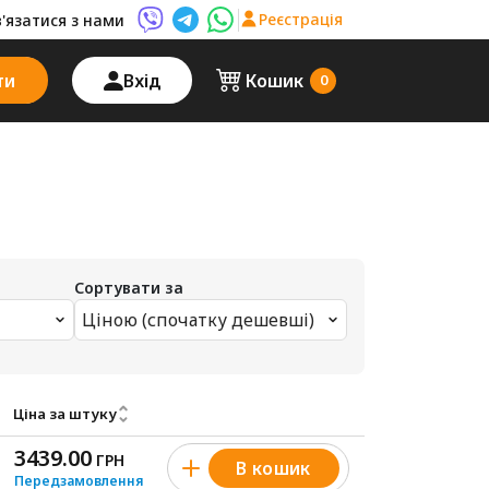
Реєстрація
в'язатися з нами
Viber AutoPalma
Telegram AutoPalma
WhatsApp AutoPalma
ти
Вхід
Кошик
0
Сортувати за
Ціною (спочатку дешевші)
Ціна за штуку
3439.00
ГРН
В кошик
Передзамовлення