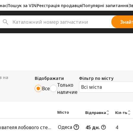
нас
Пошук за VIN
Реєстрація продавця
Популярні запитання
З
Знай
в на
Відображати
Фільтр по місту
Только
Всі міста
Все
наличие
Місто
Відправка
Кіл-ть
Одеса
Бачок омывателя лобового стекла
45 дн.
4