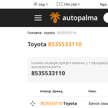
Укр
ГРН (45)
Про 
autopalma
Головна
toyota
8535533110
Toyota
8535533110
Іскома позиція представлена у
1
продавці
autopalma.parts
8535533110
Номер, Бренд
Опис
8535533110
Toyota