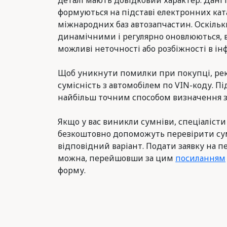
деталі мають довідковий характер. Дані 
формуються на підставі електронних ката
міжнародних баз автозапчастин. Оскільк
динамічними і регулярно оновлюються, 
можливі неточності або розбіжності в інф
Щоб уникнути помилки при покупці, ре
сумісність з автомобілем по VIN-коду. Пі
найбільш точним способом визначення з
Якщо у вас виникли сумніви, спеціалісти
безкоштовно допоможуть перевірити сум
відповідний варіант. Подати заявку на п
можна, перейшовши за цим
посиланням
форму.