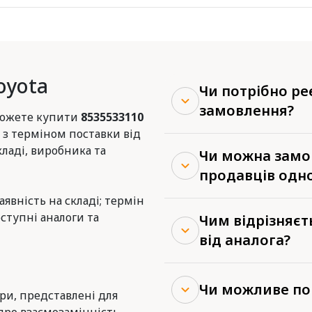
oyota
Чи потрібно р
замовлення?
 можете купити
8535533110
 з терміном поставки від
кладі, виробника та
Чи можна замов
продавців одн
наявність на складі; термін
ступні аналоги та
Чим відрізняєт
від аналога?
Чи можливе по
ери, представлені для