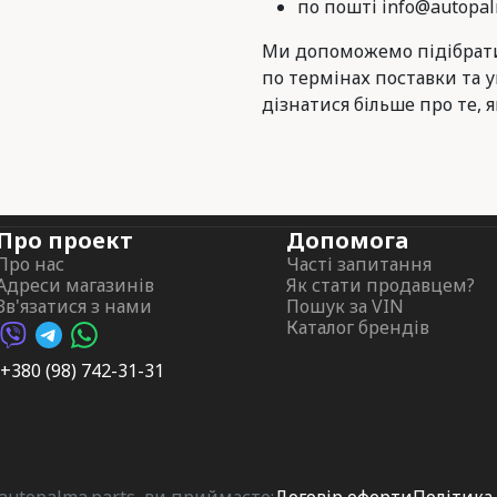
по пошті info@autopal
Ми допоможемо підібрати
по термінах поставки та 
дізнатися більше про те, я
Про проект
Допомога
Про нас
Часті запитання
Адреси магазинів
Як стати продавцем?
Зв'язатися з нами
Пошук за VIN
Каталог брендів
Viber AutoPalma
Telegram AutoPalma
WhatsApp AutoPalma
+380 (98) 742-31-31