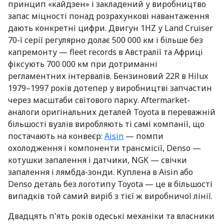
принцип «кайдзен» і закладений у виробництво
запас міцності понад розрахункові навантаження
дають конкретні цифри. Двигун 1HZ у Land Cruiser
70-ї серії регулярно долає 500 000 км і більше без
капремонту — fleet records в Австралії та Африці
фіксують 700 000 км при дотриманні
регламентних інтервалів. Бензиновий 22R в Hilux
1979–1997 років дотепер у виробництві запчастин
через масштаби світового парку. Aftermarket-
аналоги оригінальних деталей Toyota в переважній
більшості вузлів виробляють ті самі компанії, що
постачають на конвеєр:
Aisin
— помпи
охолодження і компоненти трансмісії, Denso —
котушки запалення і датчики, NGK — свічки
запалення і лямбда-зонди. Куплена в Aisin або
Denso деталь без логотипу Toyota — це в більшості
випадків той самий виріб з тієї ж виробничої лінії.
Двадцять п'ять років одеські механіки та власники