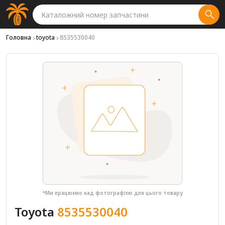
Головна
toyota
8535530040
*Ми працюємо над фотографією для цього товару
Toyota
8535530040