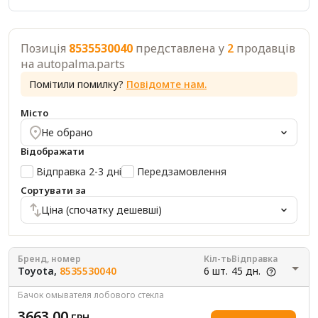
Позиція
8535530040
представлена у
2
продавців
на autopalma.parts
Помітили помилку?
Повідомте нам.
Місто
Не обрано
Відображати
Відправка 2-3 дні
Передзамовлення
Сортувати за
Ціна (спочатку дешевші)
Бренд, номер
Кіл-ть
Відправка
Toyota,
8535530040
6 шт.
45 дн.
Бачок омывателя лобового стекла
3663.00
ГРН