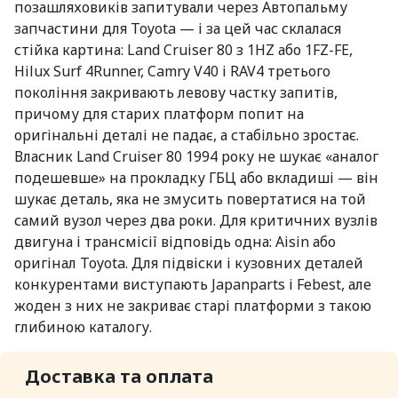
позашляховиків запитували через Автопальму
запчастини для Toyota — і за цей час склалася
стійка картина: Land Cruiser 80 з 1HZ або 1FZ-FE,
Hilux Surf 4Runner, Camry V40 і RAV4 третього
покоління закривають левову частку запитів,
причому для старих платформ попит на
оригінальні деталі не падає, а стабільно зростає.
Власник Land Cruiser 80 1994 року не шукає «аналог
подешевше» на прокладку ГБЦ або вкладиші — він
шукає деталь, яка не змусить повертатися на той
самий вузол через два роки. Для критичних вузлів
двигуна і трансмісії відповідь одна: Aisin або
оригінал Toyota. Для підвіски і кузовних деталей
конкурентами виступають Japanparts і Febest, але
жоден з них не закриває старі платформи з такою
глибиною каталогу.
Доставка та оплата