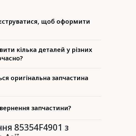
еєструватися, щоб оформити
ити кілька деталей у різних
очасно?
ься оригінальна запчастина
вернення запчастини?
ня 85354F4901 з