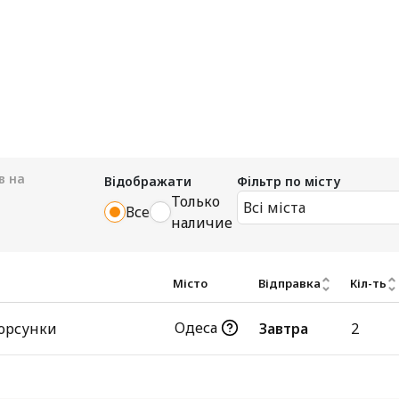
в на
Відображати
Фільтр по місту
Только
Всі міста
Все
наличие
Місто
Відправка
Кіл-ть
Одеса
орсунки
Завтра
2