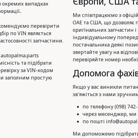
Європи, США та
в окремих випадках
ормації..
Ми співпрацюємо з офіцій
ОАЕ та США, що дозволяє
комендуємо перевірити
оригінальних запчастин і
дбір по VIN являється
індивідуальному поперед
астосовності запчастини.
постачальника деякі пози
звертайте увагу на відпов
 autopalma.parts
перевіряйте номер необхі
існість та підібрати
еревірку за VIN-кодом
Допомога фахів
и заполним простую
Якщо у вас виникли питан
зв'яжіться з нами зручни
по телефону (098) 742-
через месенджер, ми є
по пошті info@autopal
Ми допоможемо підібрати