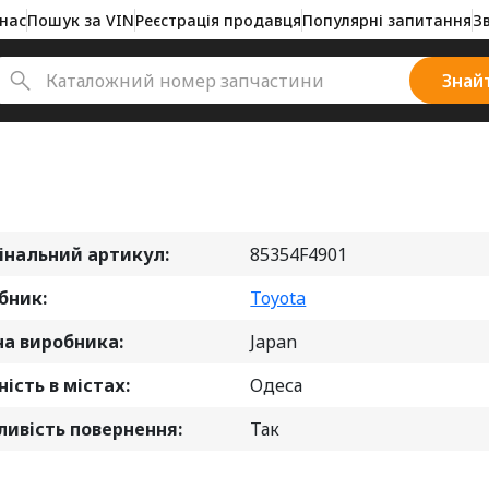
нас
Пошук за VIN
Реєстрація продавця
Популярні запитання
З
Знай
інальний артикул:
85354F4901
бник:
Toyota
на виробника:
Japan
ість в містах:
Одеса
ивість повернення:
Так