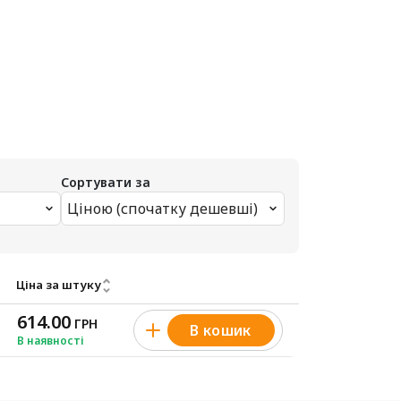
Сортувати за
Ціною (спочатку дешевші)
Ціна за штуку
614.00
ГРН
В кошик
В наявності