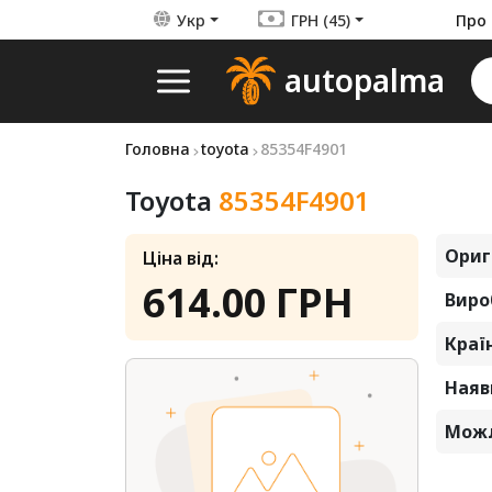
Укр
ГРН (45)
Про 
autopalma
Головна
toyota
85354F4901
Toyota
85354F4901
Ориг
Ціна від:
614.00 ГРН
Виро
Краї
Наявн
Можл