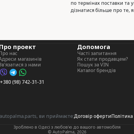
по термінах поставки та 
дізнатися більше про те, я
Про проект
Допомога
Про нас
Часті запитання
Адреси магазинів
Як стати продавцем?
Зв'язатися з нами
Пошук за VIN
Каталог брендів
Viber AutoPalma
Telegram AutoPalma
WhatsApp AutoPalma
+380 (98) 742-31-31
utopalma.parts, ви приймаєте:
Договір оферти
Політика
Зроблено в Одесі з любов'ю до вашого автомобіля
© AutoPalma, 2026