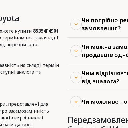
oyota
Чи потрібно р
замовлення?
 можете купити
85354F4901
з терміном поставки від
1
ді, виробника та
Чи можна замов
продавців одн
наявність на складі; термін
ступні аналоги та
Чим відрізняєт
від аналога?
Чи можливе по
ери, представлені для
про взаємозамінність
Передзамовлен
логів виробників і
и бази даних є