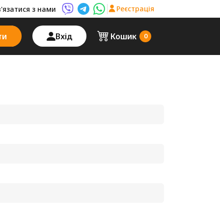
Реєстрація
в'язатися з нами
Viber AutoPalma
Telegram AutoPalma
WhatsApp AutoPalma
ти
Вхід
Кошик
0