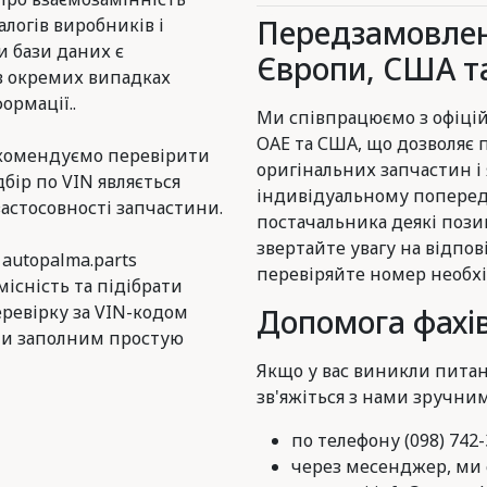
Передзамовлен
логів виробників і
и бази даних є
Європи, США та
в окремих випадках
ормації..
Ми співпрацюємо з офіцій
ОАЕ та США, що дозволяє
комендуємо перевірити
оригінальних запчастин і
дбір по VIN являється
індивідуальному поперед
астосовності запчастини.
постачальника деякі пози
звертайте увагу на відпов
 autopalma.parts
перевіряйте номер необхі
існість та підібрати
еревірку за VIN-кодом
Допомога фахів
и заполним простую
Якщо у вас виникли питан
зв'яжіться з нами зручни
по телефону (098) 742-
через месенджер, ми є