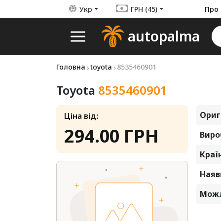
Укр
ГРН (45)
Про 
autopalma
Головна
toyota
8535460901
Toyota
8535460901
Ориг
Ціна від:
294.00 ГРН
Виро
Краї
Наявн
Можл