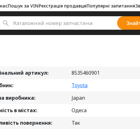
нас
Пошук за VIN
Реєстрація продавця
Популярні запитання
З
Знай
інальний артикул:
8535460901
бник:
Toyota
на виробника:
Japan
ість в містах:
Одеса
ивість повернення:
Так