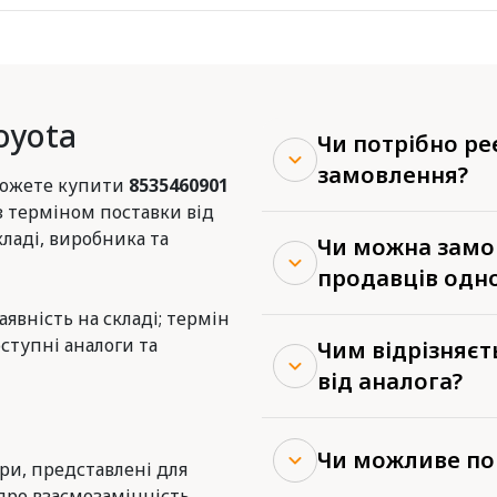
oyota
Чи потрібно р
замовлення?
 можете купити
8535460901
з терміном поставки від
кладі, виробника та
Чи можна замов
продавців одн
наявність на складі; термін
ступні аналоги та
Чим відрізняєт
від аналога?
Чи можливе по
ери, представлені для
про взаємозамінність