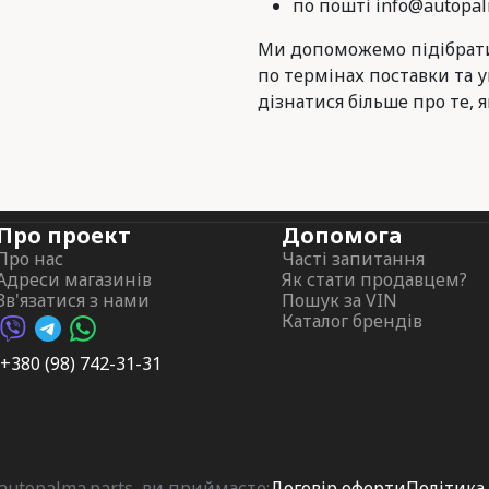
по пошті info@autopal
Ми допоможемо підібрати
по термінах поставки та 
дізнатися більше про те, я
Про проект
Допомога
Про нас
Часті запитання
Адреси магазинів
Як стати продавцем?
Зв'язатися з нами
Пошук за VIN
Каталог брендів
Viber AutoPalma
Telegram AutoPalma
WhatsApp AutoPalma
+380 (98) 742-31-31
utopalma.parts, ви приймаєте:
Договір оферти
Політика