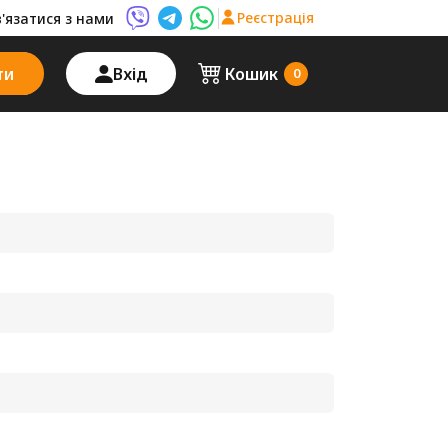
Реєстрація
в'язатися з нами
Viber AutoPalma
Telegram AutoPalma
WhatsApp AutoPalma
ти
Вхід
Кошик
0