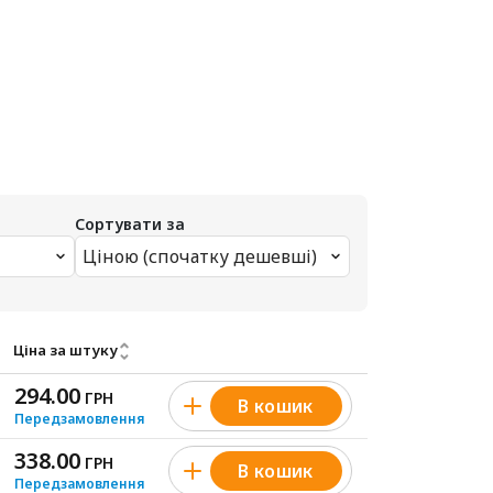
Сортувати за
Ціною (спочатку дешевші)
Ціна за штуку
294.00
ГРН
В кошик
Передзамовлення
338.00
ГРН
В кошик
Передзамовлення