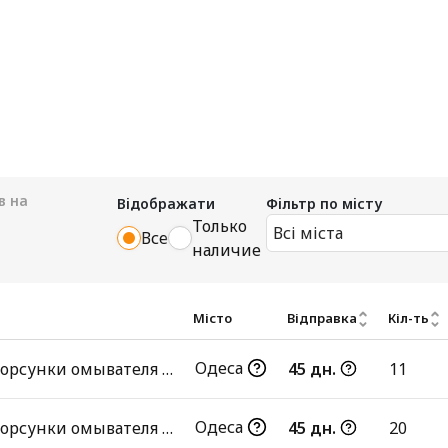
в на
Відображати
Фільтр по місту
Только
Всі міста
Все
наличие
Місто
Відправка
Кіл-ть
Одеса
Крышка форсунки омывателя фар
45 дн.
11
Одеса
Крышка форсунки омывателя фар
45 дн.
20