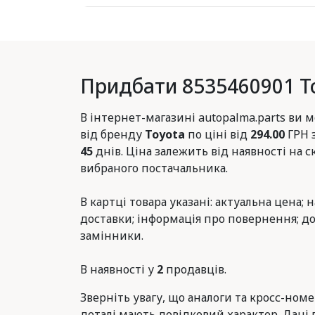
Придбати 8535460901 T
В інтернет-магазині autopalma.parts ви
від бренду
Toyota
по ціні від
294.00
ГРН 
45
днів. Ціна залежить від наявності на с
вибраного постачальника.
В картці товара указані: актуальна цена; 
доставки; інформація про повернення; до
замінники.
В наявності у
2
продавців.
Зверніть увагу, що аналоги та кросс-ном
деталі мають довідковий характер. Дані 