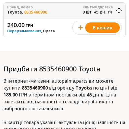
Бренд, номер
Кіл-ть
Відправка
Toyota,
8535460900
8 шт.
45 дн.
240.00
ГРН
В кошик
Передзамовлення
, Одеса
Придбати 8535460900 Toyota
В інтернет-магазині autopalma.parts ви можете
купити
8535460900
від бренду
Toyota
по ціні від
185.00
ГРН з терміном поставки від
45
днів. Ціна
залежить від наявності на складі, виробника та
вибраного постачальника.
В картці товара указані: актуальна цена; наявність на