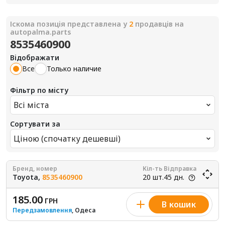
Іскома позиція представлена у
2
продавців на
autopalma.parts
8535460900
Відображати
Все
Только наличие
Фільтр по місту
Всі міста
Сортувати за
Ціною (спочатку дешевші)
Бренд, номер
Кіл-ть
Відправка
Toyota,
8535460900
20 шт.
45 дн.
185.00
ГРН
В кошик
Передзамовлення
, Одеса