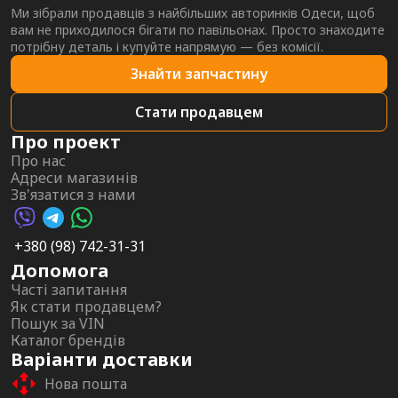
Ми зібрали продавців з найбільших авторинків Одеси, щоб
вам не приходилося бігати по павільонах. Просто знаходите
потрібну деталь і купуйте напрямую — без комісії.
Знайти запчастину
Стати продавцем
Про проект
Про нас
Адреси магазинів
Зв'язатися з нами
Viber AutoPalma
Telegram AutoPalma
WhatsApp AutoPalma
+380 (98) 742-31-31
Допомога
Часті запитання
Як стати продавцем?
Пошук за VIN
Каталог брендів
Варіанти доставки
Нова пошта