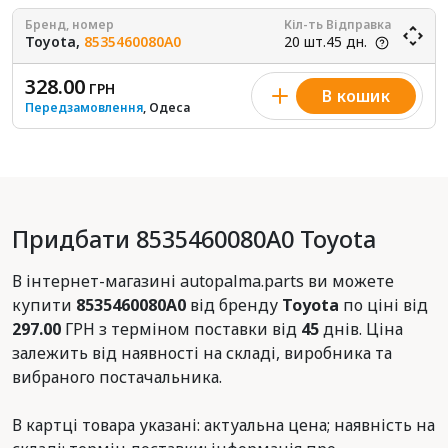
Бренд, номер
Кіл-ть
Відправка
Toyota,
8535460080A0
20 шт.
45 дн.
328.00
ГРН
В кошик
Передзамовлення
, Одеса
Придбати 8535460080A0 Toyota
В інтернет-магазині autopalma.parts ви можете
купити
8535460080A0
від бренду
Toyota
по ціні від
297.00
ГРН з терміном поставки від
45
днів. Ціна
залежить від наявності на складі, виробника та
вибраного постачальника.
В картці товара указані: актуальна цена; наявність на