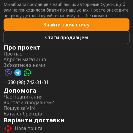
Ми зібрали продавців з найбільших авторинків Одеси, щоб
вам не приходилося бігати по павільонах. Просто знаходите
потрібну деталь і купуйте напрямую — без комісії.
Знайти запчастину
Стати продавцем
Про проект
Про нас
Адреси магазинів
Зв'язатися з нами
Viber AutoPalma
Telegram AutoPalma
WhatsApp AutoPalma
+380 (98) 742-31-31
Допомога
Часті запитання
Як стати продавцем?
Пошук за VIN
Каталог брендів
Варіанти доставки
Нова пошта