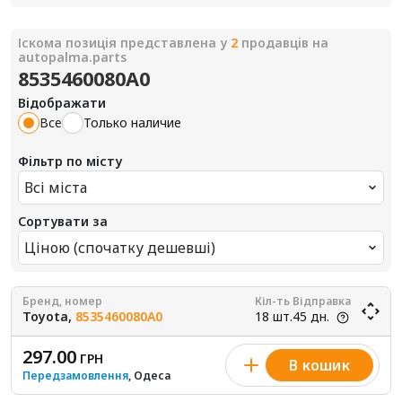
Іскома позиція представлена у
2
продавців на
autopalma.parts
8535460080A0
Відображати
Все
Только наличие
Фільтр по місту
Всі міста
Сортувати за
Ціною (спочатку дешевші)
Бренд, номер
Кіл-ть
Відправка
Toyota,
8535460080A0
18 шт.
45 дн.
297.00
ГРН
В кошик
Передзамовлення
, Одеса