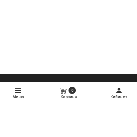
0
autopalma
Меню
Корзина
Кибинет
Мы собрали продавцов с самых крупных авторынков
Одессы, чтобы вам не пришлось бегать по павильонам.
Просто находите нужную деталь и покупайте напрямую —
без комиссии.
Найти запчасть