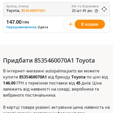
Бренд, номер
Кіл-ть
Відправка
Toyota,
8535460070A1
20 шт.
45 дн.
147.00
ГРН
В кошик
Передзамовлення
, Одеса
Придбати 8535460070A1 Toyota
В інтернет-магазині autopalma.parts ви можете
купити
8535460070A1
від бренду
Toyota
по ціні від
146.00
ГРН з терміном поставки від
45
днів. Ціна
залежить від наявності на складі, виробника та
вибраного постачальника.
В картці товара указані: актуальна цена; наявність на