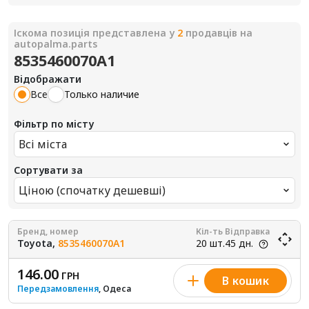
Іскома позиція представлена у
2
продавців на
autopalma.parts
8535460070A1
Відображати
Все
Только наличие
Фільтр по місту
Всі міста
Сортувати за
Ціною (спочатку дешевші)
Бренд, номер
Кіл-ть
Відправка
Toyota,
8535460070A1
20 шт.
45 дн.
146.00
ГРН
В кошик
Передзамовлення
, Одеса