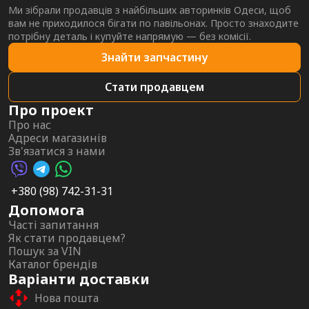
Ми зібрали продавців з найбільших авторинків Одеси, щоб
вам не приходилося бігати по павільонах. Просто знаходите
потрібну деталь і купуйте напрямую — без комісії.
Знайти запчастину
Стати продавцем
Про проект
Про нас
Адреси магазинів
Зв'язатися з нами
Viber AutoPalma
Telegram AutoPalma
WhatsApp AutoPalma
+380 (98) 742-31-31
Допомога
Часті запитання
Як стати продавцем?
Пошук за VIN
Каталог брендів
Варіанти доставки
Нова пошта