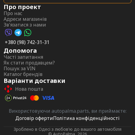
Про проект
Про нас
Адреси магазинів
Зв'язатися з нами
Viber AutoPalma
Telegram AutoPalma
WhatsApp AutoPalma
+380 (98) 742-31-31
Допомога
Часті запитання
Як стати продавцем?
Пошук за VIN
Каталог брендів
Варіанти доставки
Нова пошта
Використовуючи autopalma.parts, ви приймаєте:
Договір оферти
Політика конфіденційності
Зроблено в Одесі з любов'ю до вашого автомобіля
© AutoPalma, 2026