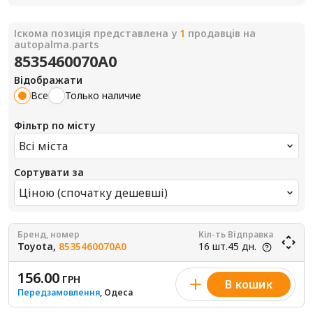
Іскома позиція представлена у
1
продавців на
autopalma.parts
8535460070A0
Відображати
Все
Только наличие
Фільтр по місту
Всі міста
Сортувати за
Ціною (спочатку дешевші)
Бренд, номер
Кіл-ть
Відправка
Toyota,
8535460070A0
16 шт.
45 дн.
156.00
ГРН
В кошик
Передзамовлення
, Одеса