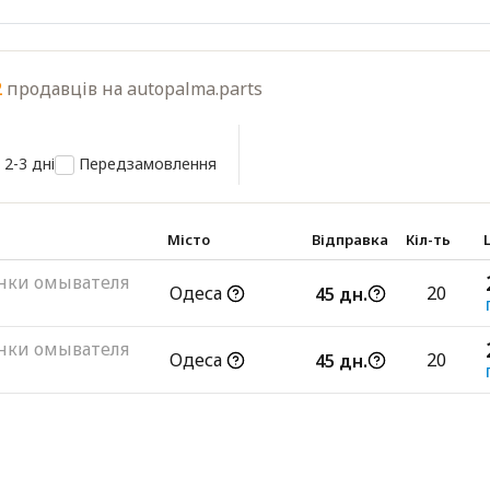
2
продавців на autopalma.parts
 2-3 дні
Передзамовлення
Місто
Відправка
Кіл-ть
нки омывателя
Одеса
20
45 дн.
нки омывателя
Одеса
20
45 дн.