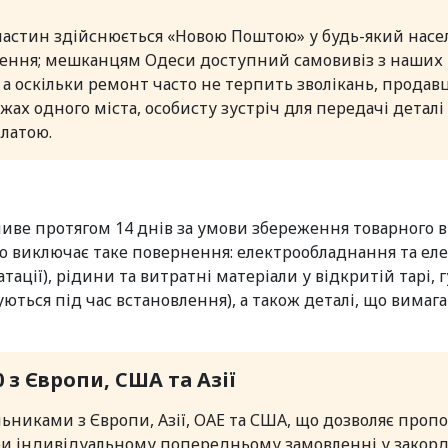
частин здійснюється «Новою Поштою» у будь-який насел
ення; мешканцям Одеси доступний самовивіз з наших т
 а оскільки ремонт часто не терпить зволікань, прода
жах одного міста, особисту зустріч для передачі деталі
латою.
иве протягом 14 днів за умови збереження товарного в
ю виключає таке повернення: електрообладнання та ел
тації), рідини та витратні матеріали у відкритій тарі
ться під час встановлення), а також деталі, що вимаг
з Європи, США та Азії
никами з Європи, Азії, ОАЕ та США, що дозволяє проп
при індивідуальному попередньому замовленні у закорд