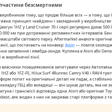
запчастини безсмертними
 виробником тому, що продає більше всіх — а тому, що 
тивна: принцип «кайдзен» і закладений у виробництво 
гун 1HZ у Land Cruiser 70-ї серії регулярно долає 500 
700 000 км при дотриманні регламентних інтервалів. Бен
масштаби світового парку. Aftermarket-аналоги оригіна
панії, що постачають на конвеєр:
Aisin
— помпи охолодже
ки запалення і лямбда-зонди. Куплена в Aisin або Dens
 ж виробничої лінії.
та власники позашляховиків запитували через Автопальм
з 1HZ або 1FZ-FE, Hilux Surf 4Runner, Camry V40 і RAV4 т
орм попит на оригінальні деталі не падає, а стабільно 
окладку ГБЦ або вкладиші — він шукає деталь, яка не з
гуна і трансмісії відповідь одна: Aisin або оригінал Toy
best, але жоден з них не закриває старі платформи з т