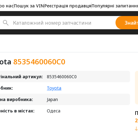
ро нас
Пошук за VIN
Реєстрація продавця
Популярні запитанн
Знай
ota
8535460060C0
інальний артикул:
8535460060C0
бник:
Toyota
на виробника:
Japan
ність в містах:
Одеса
П
2