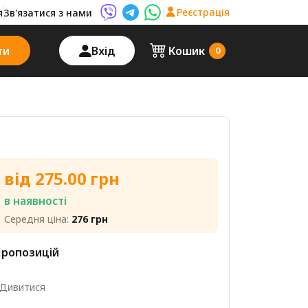
Реєстрація
я
Зв'язатися з нами
Viber AutoPalma
Telegram AutoPalma
WhatsApp AutoPalma
ти
Вхід
Кошик
0
від 275.00 грн
в наявності
Середня ціна:
276 грн
ропозицій
Дивитися