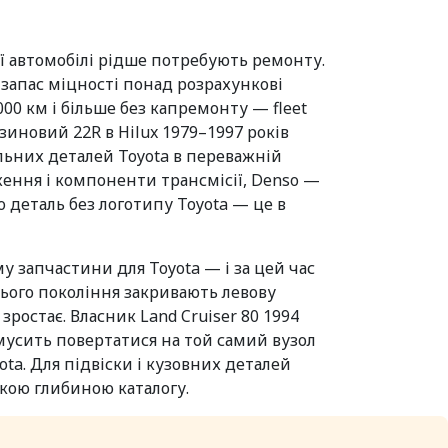
її автомобілі рідше потребують ремонту.
запас міцності понад розрахункові
000 км і більше без капремонту — fleet
зиновий 22R в Hilux 1979–1997 років
льних деталей Toyota в переважній
ння і компоненти трансмісії, Denso —
o деталь без логотипу Toyota — це в
у запчастини для Toyota — і за цей час
ретього покоління закривають левову
зростає. Власник Land Cruiser 80 1994
мусить повертатися на той самий вузол
ota. Для підвіски і кузовних деталей
акою глибиною каталогу.