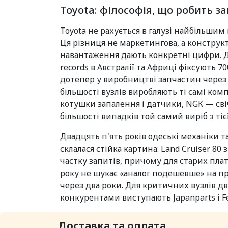
Toyota: філософія, що робить 
Toyota не рахується в галузі найбільшим
Ця різниця не маркетингова, а конструк
навантаження дають конкретні цифри. Дви
records в Австралії та Африці фіксують 
дотепер у виробництві запчастин через 
більшості вузлів виробляють ті самі ком
котушки запалення і датчики, NGK — свіч
більшості випадків той самий виріб з тієї
Двадцять п'ять років одеські механіки 
склалася стійка картина: Land Cruiser 80 
частку запитів, причому для старих платф
року не шукає «аналог подешевше» на пр
через два роки. Для критичних вузлів дви
конкурентами виступають Japanparts і Fe
Доставка та оплата