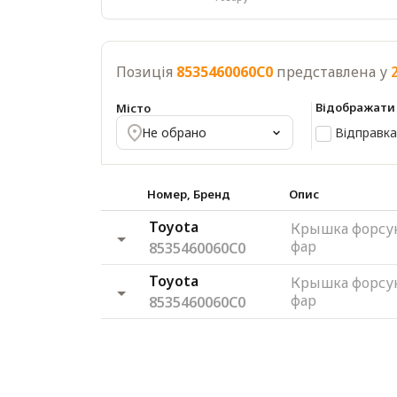
Позиція
8535460060C0
представлена у
Відображати
Місто
Відправка
Не обрано
Номер, Бренд
Опис
Toyota
Крышка форсу
фар
8535460060C0
Toyota
Крышка форсу
фар
8535460060C0