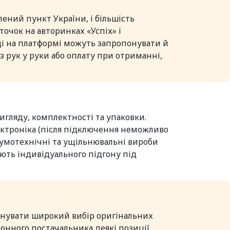
ений пункт України, і більшість
очок на авторинках «Успіх» і
вці на платформі можуть запропонувати й
 з рук у руки або оплату при отриманні,
игляду, комплектності та упаковки.
ектроніка (після підключення неможливо
, гумотехнічні та ущільнювальні вироби
ають індивідуального підгону під
онувати широкий вибір оригінальних
онного постачальника деякі позиції