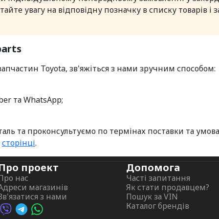
айте увагу на відповідну позначку в списку товарів і
arts
апчастин Toyota, зв'яжіться з нами зручним способом:
ber та WhatsApp;
ль та проконсультуємо по термінах поставки та умова
й
сторінці
.
Про проект
Допомога
Про нас
Часті запитання
Адреси магазинів
Як стати продавцем?
Зв'язатися з нами
Пошук за VIN
Каталог брендів
Viber AutoPalma
Telegram AutoPalma
WhatsApp AutoPalma