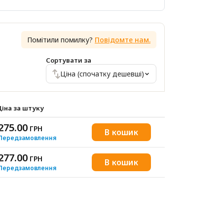
Помітили помилку?
Повідомте нам.
Сортувати за
Ціна (спочатку дешевші)
Ціна за штуку
275.00
ГРН
В кошик
Передзамовлення
277.00
ГРН
В кошик
Передзамовлення