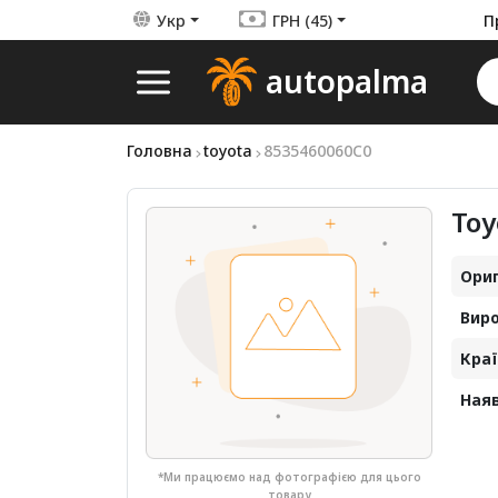
Укр
ГРН (45)
П
autopalma
Головна
toyota
8535460060C0
Toy
Ориг
Виро
Краї
Наяв
*Ми працюємо над фотографією для цього
товару