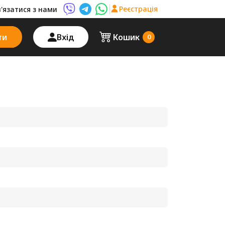
Реєстрація
в'язатися з нами
Viber AutoPalma
Telegram AutoPalma
WhatsApp AutoPalma
ти
Вхід
Кошик
0