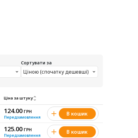
Сортувати за
Ціною (спочатку дешевші)
Ціна за штуку
124.00
ГРН
В кошик
Передзамовлення
125.00
ГРН
В кошик
Передзамовлення