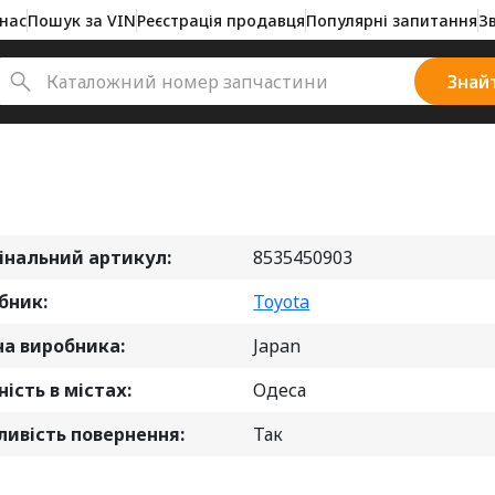
нас
Пошук за VIN
Реєстрація продавця
Популярні запитання
З
Знай
інальний артикул:
8535450903
бник:
Toyota
на виробника:
Japan
ість в містах:
Одеса
ивість повернення:
Так