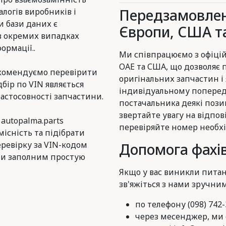
Передзамовлен
логів виробників і
и бази даних є
Європи, США та
в окремих випадках
ормації..
Ми співпрацюємо з офіцій
ОАЕ та США, що дозволяє
комендуємо перевірити
оригінальних запчастин і
дбір по VIN являється
індивідуальному поперед
астосовності запчастини.
постачальника деякі пози
звертайте увагу на відпов
 autopalma.parts
перевіряйте номер необхі
існість та підібрати
еревірку за VIN-кодом
Допомога фахів
и заполним простую
Якщо у вас виникли питан
зв'яжіться з нами зручни
по телефону (098) 742-
через месенджер, ми є