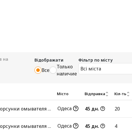
в на
Відображати
Фільтр по місту
Только
Всі міста
Все
наличие
Місто
Відправка
Кіл-ть
Одеса
Крышка форсунки омывателя фар
45 дн.
20
Одеса
Крышка форсунки омывателя фар
45 дн.
4