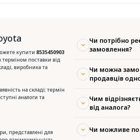
oyota
Чи потрібно р
замовлення?
 можете купити
8535450903
з терміном поставки від
кладі, виробника та
Чи можна замов
продавців одн
наявність на складі; термін
ступні аналоги та
Чим відрізняєт
від аналога?
Чи можливе по
ери, представлені для
про взаємозамінність