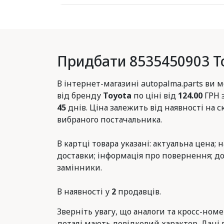
Придбати 8535450903 T
В інтернет-магазині autopalma.parts ви
від бренду
Toyota
по ціні від
124.00
ГРН 
45
днів. Ціна залежить від наявності на с
вибраного постачальника.
В картці товара указані: актуальна цена; 
доставки; інформація про повернення; до
замінники.
В наявності у
2
продавців.
Зверніть увагу, що аналоги та кросс-ном
деталі мають довідковий характер. Дані 