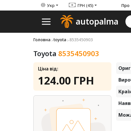
Укр
ГРН (45)
Про 
autopalma
Головна
toyota
8535450903
Toyota
8535450903
Ориг
Ціна від:
124.00 ГРН
Виро
Краї
Наявн
Можл