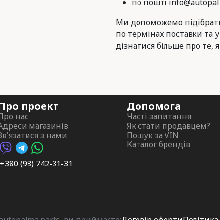
по пошті info@autopal
Ми допоможемо підібрати
по термінах поставки та 
дізнатися більше про те, я
Про проект
Допомога
Про нас
Часті запитання
Адреси магазинів
Як стати продавцем?
Зв'язатися з нами
Пошук за VIN
Каталог брендів
Viber AutoPalma
Telegram AutoPalma
WhatsApp AutoPalma
+380 (98) 742-31-31
utopalma.parts, ви приймаєте:
Договір оферти
Політика