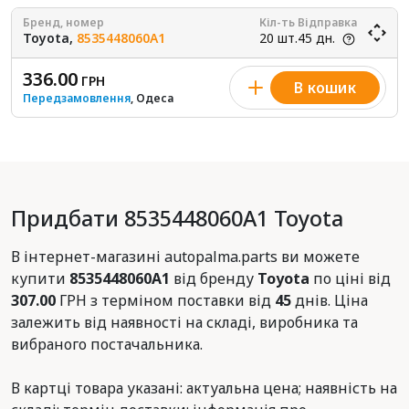
Бренд, номер
Кіл-ть
Відправка
Toyota,
8535448060A1
20 шт.
45 дн.
336.00
ГРН
В кошик
Передзамовлення
, Одеса
Придбати 8535448060A1 Toyota
В інтернет-магазині autopalma.parts ви можете
купити
8535448060A1
від бренду
Toyota
по ціні від
307.00
ГРН з терміном поставки від
45
днів. Ціна
залежить від наявності на складі, виробника та
вибраного постачальника.
В картці товара указані: актуальна цена; наявність на