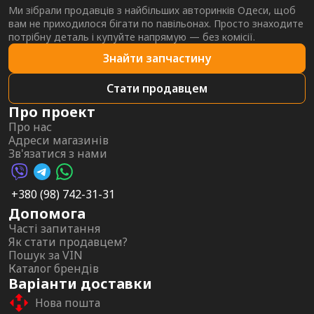
Ми зібрали продавців з найбільших авторинків Одеси, щоб
вам не приходилося бігати по павільонах. Просто знаходите
потрібну деталь і купуйте напрямую — без комісії.
Знайти запчастину
Стати продавцем
Про проект
Про нас
Адреси магазинів
Зв'язатися з нами
Viber AutoPalma
Telegram AutoPalma
WhatsApp AutoPalma
+380 (98) 742-31-31
Допомога
Часті запитання
Як стати продавцем?
Пошук за VIN
Каталог брендів
Варіанти доставки
Нова пошта