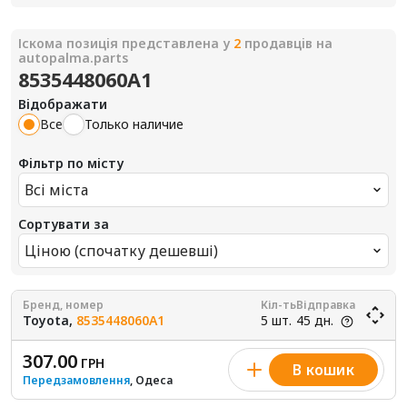
Іскома позиція представлена у
2
продавців на
autopalma.parts
8535448060A1
Відображати
Все
Только наличие
Фільтр по місту
Всі міста
Сортувати за
Ціною (спочатку дешевші)
Бренд, номер
Кіл-ть
Відправка
Toyota,
8535448060A1
5 шт.
45 дн.
307.00
ГРН
В кошик
Передзамовлення
, Одеса