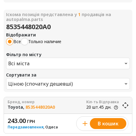
Іскома позиція представлена у
1
продавців на
autopalma.parts
8535448020A0
Відображати
Все
Только наличие
Фільтр по місту
Всі міста
Сортувати за
Ціною (спочатку дешевші)
Бренд, номер
Кіл-ть
Відправка
Toyota,
8535448020A0
20 шт.
45 дн.
243.00
ГРН
В кошик
Передзамовлення
, Одеса