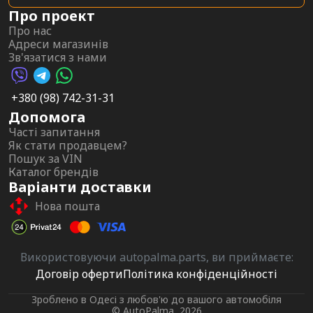
Про проект
Про нас
Адреси магазинів
Зв'язатися з нами
Viber AutoPalma
Telegram AutoPalma
WhatsApp AutoPalma
+380 (98) 742-31-31
Допомога
Часті запитання
Як стати продавцем?
Пошук за VIN
Каталог брендів
Варіанти доставки
Нова пошта
Використовуючи autopalma.parts, ви приймаєте:
Договір оферти
Політика конфіденційності
Зроблено в Одесі з любов'ю до вашого автомобіля
© AutoPalma, 2026