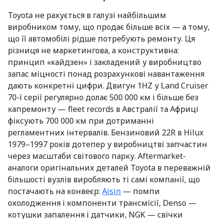
Toyota не рахується в галузі найбільшим
виробником тому, що продає більше всіх — а тому,
що її автомобілі рідше потребують ремонту. Ця
різниця не маркетингова, а конструктивна:
принцип «кайдзен» і закладений у виробництво
запас міцності понад розрахункові навантаження
дають конкретні цифри. Двигун 1HZ у Land Cruiser
70-ї серії регулярно долає 500 000 км і більше без
капремонту — fleet records в Австралії та Африці
фіксують 700 000 км при дотриманні
регламентних інтервалів. Бензиновий 22R в Hilux
1979–1997 років дотепер у виробництві запчастин
через масштаби світового парку. Aftermarket-
аналоги оригінальних деталей Toyota в переважній
більшості вузлів виробляють ті самі компанії, що
постачають на конвеєр:
Aisin
— помпи
охолодження і компоненти трансмісії, Denso —
котушки запалення і датчики, NGK — свічки