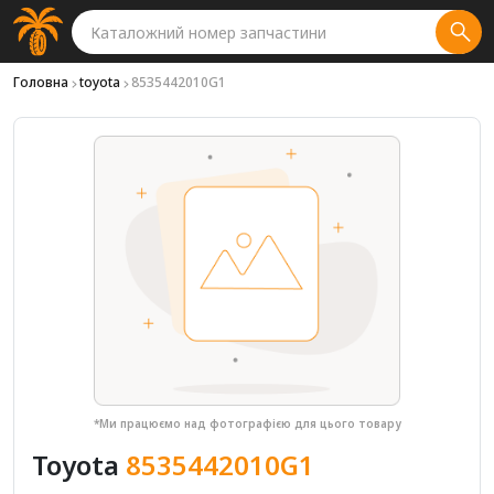
Головна
toyota
8535442010G1
*Ми працюємо над фотографією для цього товару
Toyota
8535442010G1