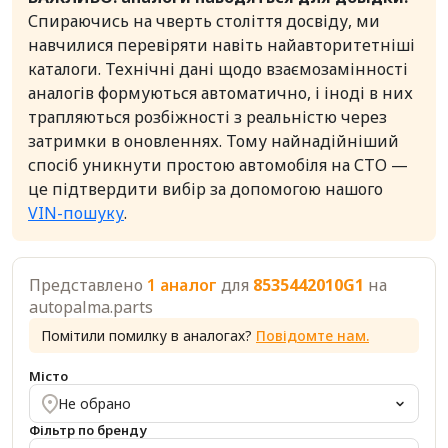
Спираючись на чверть століття досвіду, ми
навчилися перевіряти навіть найавторитетніші
каталоги. Технічні дані щодо взаємозамінності
аналогів формуються автоматично, і іноді в них
трапляються розбіжності з реальністю через
затримки в оновленнях. Тому найнадійніший
спосіб уникнути простою автомобіля на СТО —
це підтвердити вибір за допомогою нашого
VIN-пошуку
.
Представлено
1 аналог
для
8535442010G1
на
autopalma.parts
Помітили помилку в аналогах?
Повідомте нам.
Місто
Не обрано
Фільтр по бренду