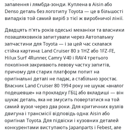
запалення і лямбда-зонди. Куплена в Aisin або
Denso деталь без логотипу Toyota — це в більшості
випадків той самий виріб з тієї ж виробничої лінії.
Двадцять п'ять років одеські механіки та власники
позашляховиків запитували через Автопальму
запчастини для Toyota — і за цей час склалася
стійка картина: Land Cruiser 80 з 1HZ або 1FZ-FE,
Hilux Surf 4Runner, Camry V40 і RAV4 третього
покоління закривають левову частку запитів,
причому для старих платформ попит на
оригінальні деталі не падає, а стабільно зростає.
Власник Land Cruiser 80 1994 року не шукає «аналог
подешевше» на прокладку ГБЦ або вкладиші — він
шукає деталь, яка не змусить повертатися на той
самий вузол через два роки. Для критичних вузлів
двигуна і трансмісії відповідь одна: Aisin або
оригінал Toyota. Для підвіски і кузовних деталей
конкурентами виступають Japanparts і Febest, але