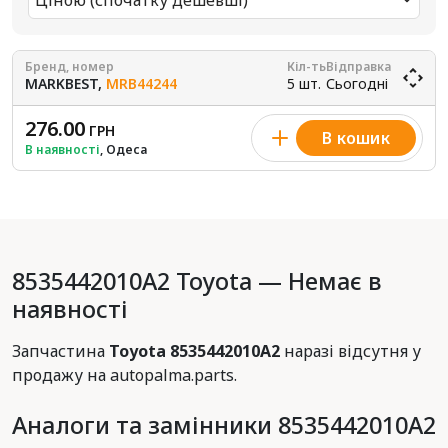
Ціною (спочатку дешевші)
Бренд, номер
Кіл-ть
Відправка
MARKBEST,
MRB44244
5 шт.
Сьогодні
276.00
ГРН
В кошик
В наявності
, Одеса
8535442010A2 Toyota — Немає в
наявності
Запчастина
Toyota 8535442010A2
наразі відсутня у
продажу на autopalma.parts.
Аналоги та замінники 8535442010A2