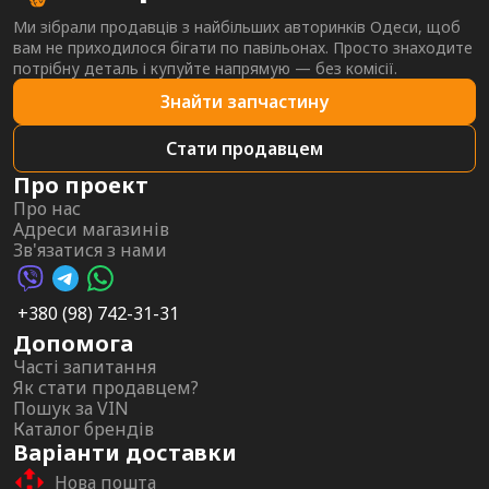
Ми зібрали продавців з найбільших авторинків Одеси, щоб
вам не приходилося бігати по павільонах. Просто знаходите
потрібну деталь і купуйте напрямую — без комісії.
Знайти запчастину
Стати продавцем
Про проект
Про нас
Адреси магазинів
Зв'язатися з нами
Viber AutoPalma
Telegram AutoPalma
WhatsApp AutoPalma
+380 (98) 742-31-31
Допомога
Часті запитання
Як стати продавцем?
Пошук за VIN
Каталог брендів
Варіанти доставки
Нова пошта