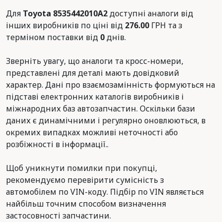
Для
Toyota 8535442010A2
доступні аналоги від
інших виробників по ціні від
276.00
ГРН та з
терміном поставки від
0
днів.
Зверніть увагу, що аналоги та кросс-номери,
представлені для деталі мають довідковий
характер. Дані про взаємозамінність формуються на
підставі електронних каталогів виробників і
міжнародних баз автозапчастин. Оскільки бази
даних є динамічними і регулярно оновлюються, в
окремих випадках можливі неточності або
розбіжності в інформації..
Щоб уникнути помилки при покупці,
рекомендуємо перевірити сумісність з
автомобілем по VIN-коду. Підбір по VIN являється
найбільш точним способом визначення
застосовності запчастини.