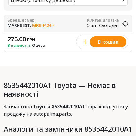
Ціною (спочатку дешевші)
Бренд, номер
Кіл-ть
Відправка
MARKBEST,
MRB44244
5 шт.
Сьогодні
276.00
ГРН
В кошик
В наявності
, Одеса
8535442010A1 Toyota — Немає в
наявності
Запчастина
Toyota 8535442010A1
наразі відсутня у
продажу на autopalma.parts.
Аналоги та замінники 8535442010A1