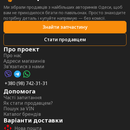
Ми зібрали продавців з найбільших авторинків Одеси, щоб
вам не приходилося бігати по павільонах. Просто знаходите
потрібну деталь і купуйте напрямую — без комісії.
Знайти запчастину
Стати продавцем
Про проект
Про нас
Адреси магазинів
Зв'язатися з нами
Viber AutoPalma
Telegram AutoPalma
WhatsApp AutoPalma
+380 (98) 742-31-31
Допомога
Часті запитання
Як стати продавцем?
Пошук за VIN
Каталог брендів
Варіанти доставки
Нова пошта