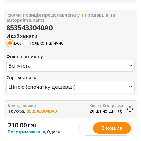
Іскома позиція представлена у
1
продавців на
autopalma.parts
8535433040A0
Відображати
Все
Только наличие
Фільтр по місту
Всі міста
Сортувати за
Ціною (спочатку дешевші)
Бренд, номер
Кіл-ть
Відправка
Toyota,
8535433040A0
20 шт.
45 дн.
210.00
ГРН
В кошик
Передзамовлення
, Одеса