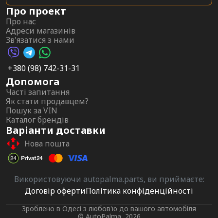
Про проект
Про нас
Адреси магазинів
Зв'язатися з нами
Viber AutoPalma
Telegram AutoPalma
WhatsApp AutoPalma
+380 (98) 742-31-31
Допомога
Часті запитання
Як стати продавцем?
Пошук за VIN
Каталог брендів
Варіанти доставки
Нова пошта
Використовуючи autopalma.parts, ви приймаєте:
Договір оферти
Політика конфіденційності
Зроблено в Одесі з любов'ю до вашого автомобіля
© AutoPalma, 2026