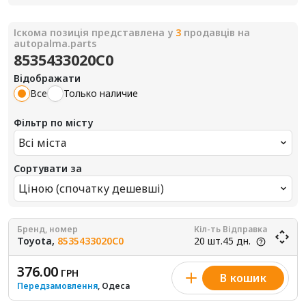
Іскома позиція представлена у
3
продавців на
autopalma.parts
8535433020C0
Відображати
Все
Только наличие
Фільтр по місту
Всі міста
Сортувати за
Ціною (спочатку дешевші)
Бренд, номер
Кіл-ть
Відправка
Toyota,
8535433020C0
20 шт.
45 дн.
376.00
ГРН
В кошик
Передзамовлення
, Одеса