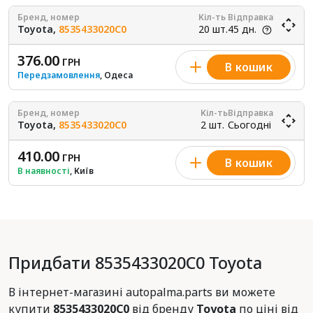
Бренд, номер
Кіл-ть
Відправка
Toyota,
8535433020C0
20 шт.
45 дн.
376.00
ГРН
В кошик
Передзамовлення
, Одеса
Бренд, номер
Кіл-ть
Відправка
Toyota,
8535433020C0
2 шт.
Сьогодні
410.00
ГРН
В кошик
В наявності
, Київ
Придбати 8535433020C0 Toyota
В інтернет-магазині autopalma.parts ви можете
купити
8535433020C0
від бренду
Toyota
по ціні від