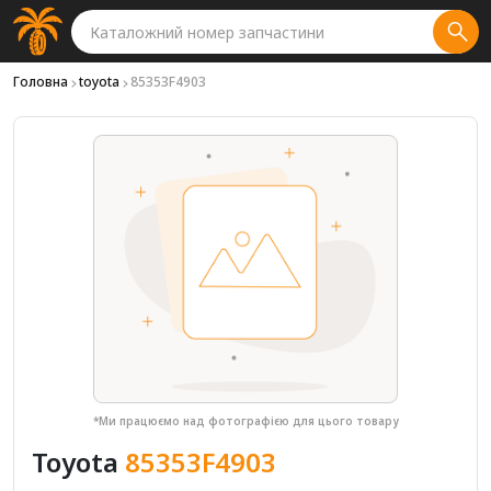
Головна
toyota
85353F4903
*Ми працюємо над фотографією для цього товару
Toyota
85353F4903