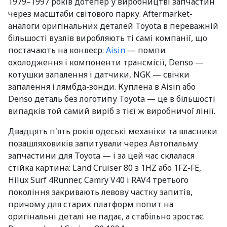
1979–1997 років дотепер у виробництві запчастин
через масштаби світового парку. Aftermarket-
аналоги оригінальних деталей Toyota в переважній
більшості вузлів виробляють ті самі компанії, що
постачають на конвеєр:
Aisin
— помпи
охолодження і компоненти трансмісії, Denso —
котушки запалення і датчики, NGK — свічки
запалення і лямбда-зонди. Куплена в Aisin або
Denso деталь без логотипу Toyota — це в більшості
випадків той самий виріб з тієї ж виробничої лінії.
Двадцять п'ять років одеські механіки та власники
позашляховиків запитували через Автопальму
запчастини для Toyota — і за цей час склалася
стійка картина: Land Cruiser 80 з 1HZ або 1FZ-FE,
Hilux Surf 4Runner, Camry V40 і RAV4 третього
покоління закривають левову частку запитів,
причому для старих платформ попит на
оригінальні деталі не падає, а стабільно зростає.