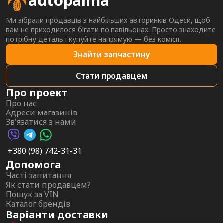
autopalma
Ми зібрали продавців з найбільших авторинків Одеси, щоб
вам не приходилося бігати по павільонах. Просто знаходите
потрібну деталь і купуйте напрямую — без комісії.
Знайти запчастину
Стати продавцем
Про проект
Про нас
Адреси магазинів
Зв'язатися з нами
Viber AutoPalma
Telegram AutoPalma
WhatsApp AutoPalma
+380 (98) 742-31-31
Допомога
Часті запитання
Як стати продавцем?
Пошук за VIN
Каталог брендів
Варіанти доставки