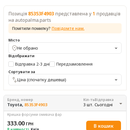
Позиція
85353F4903
представлена у
1
продавців
на autopalma.parts
Помітили помилку?
Повідомте нам.
Місто
Не обрано
Відображати
Відправка 2-3 дні
Передзамовлення
Сортувати за
Ціна (спочатку дешевші)
Бренд, номер
Кіл-ть
Відправка
Toyota,
85353F4903
3 шт.
Сьогодні
Кришка форсунки омивача фар
333.00
ГРН
В кошик
В наявності
, Київ