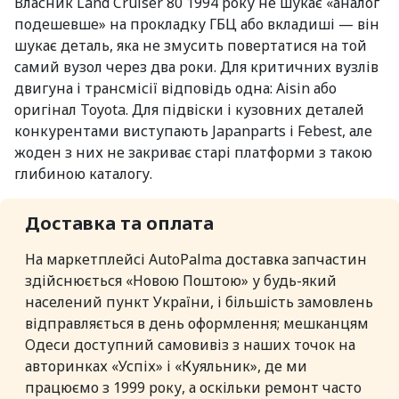
Власник Land Cruiser 80 1994 року не шукає «аналог
подешевше» на прокладку ГБЦ або вкладиші — він
шукає деталь, яка не змусить повертатися на той
самий вузол через два роки. Для критичних вузлів
двигуна і трансмісії відповідь одна: Aisin або
оригінал Toyota. Для підвіски і кузовних деталей
конкурентами виступають Japanparts і Febest, але
жоден з них не закриває старі платформи з такою
глибиною каталогу.
Доставка та оплата
На маркетплейсі AutoPalma доставка запчастин
здійснюється «Новою Поштою» у будь-який
населений пункт України, і більшість замовлень
відправляється в день оформлення; мешканцям
Одеси доступний самовивіз з наших точок на
авторинках «Успіх» і «Куяльник», де ми
працюємо з 1999 року, а оскільки ремонт часто