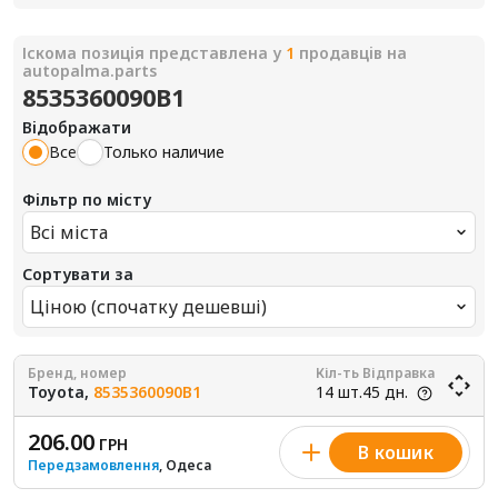
Іскома позиція представлена у
1
продавців на
autopalma.parts
8535360090B1
Відображати
Все
Только наличие
Фільтр по місту
Всі міста
Сортувати за
Ціною (спочатку дешевші)
Бренд, номер
Кіл-ть
Відправка
Toyota,
8535360090B1
14 шт.
45 дн.
206.00
ГРН
В кошик
Передзамовлення
, Одеса