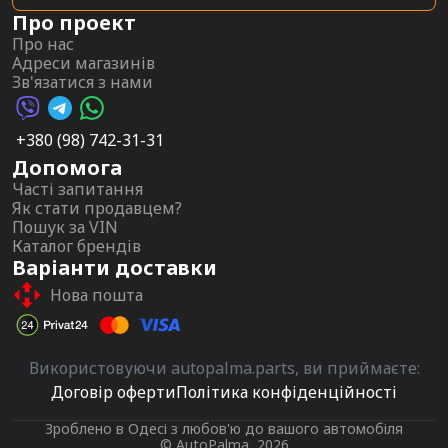
Про проект
Про нас
Адреси магазинів
Зв'язатися з нами
Viber AutoPalma
Telegram AutoPalma
WhatsApp AutoPalma
+380 (98) 742-31-31
Допомога
Часті запитання
Як стати продавцем?
Пошук за VIN
Каталог брендів
Варіанти доставки
Нова пошта
Використовуючи autopalma.parts, ви приймаєте:
Договір оферти
Політика конфіденційності
Зроблено в Одесі з любов'ю до вашого автомобіля
© AutoPalma, 2026