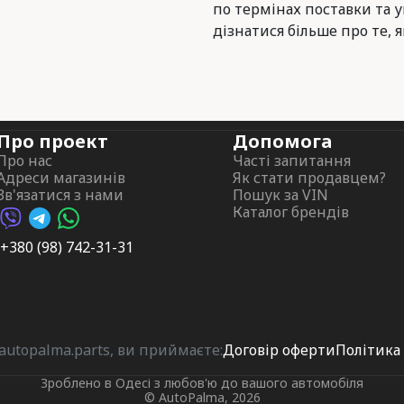
по термінах поставки та 
дізнатися більше про те, я
Про проект
Допомога
Про нас
Часті запитання
Адреси магазинів
Як стати продавцем?
Зв'язатися з нами
Пошук за VIN
Каталог брендів
Viber AutoPalma
Telegram AutoPalma
WhatsApp AutoPalma
+380 (98) 742-31-31
utopalma.parts, ви приймаєте:
Договір оферти
Політика
Зроблено в Одесі з любов'ю до вашого автомобіля
© AutoPalma, 2026