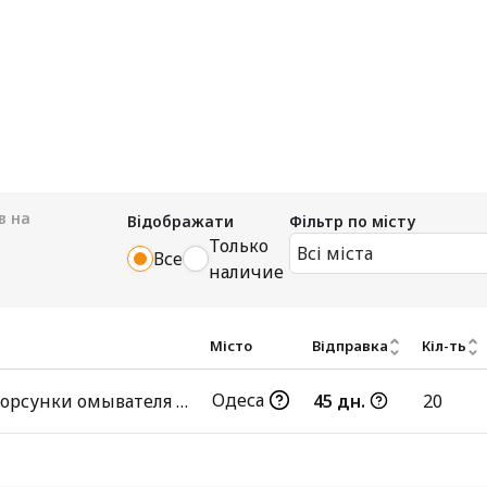
в на
Відображати
Фільтр по місту
Только
Всі міста
Все
наличие
Місто
Відправка
Кіл-ть
Одеса
Крышка форсунки омывателя фар
45 дн.
20