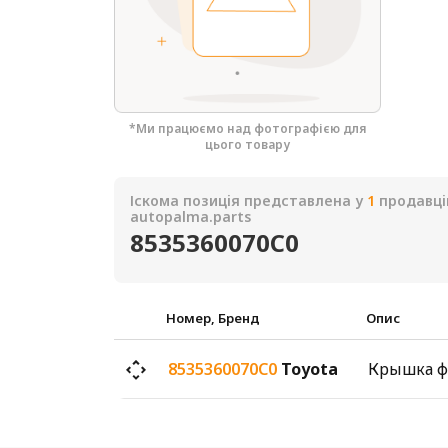
*Ми працюємо над фотографією для
цього товару
Іскома позиція представлена у
1
продавці
autopalma.parts
8535360070C0
Номер, Бренд
Опис
8535360070C0
Toyota