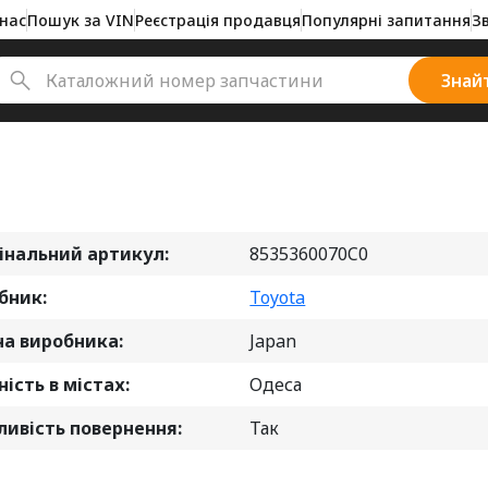
нас
Пошук за VIN
Реєстрація продавця
Популярні запитання
З
Знай
інальний артикул:
8535360070C0
бник:
Toyota
на виробника:
Japan
ість в містах:
Одеса
ивість повернення:
Так