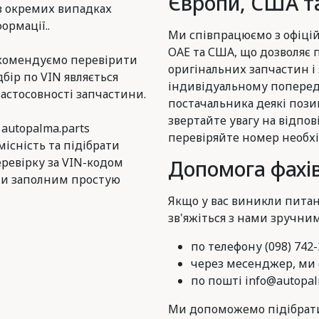
Європи, США та
в окремих випадках
ормації..
Ми співпрацюємо з офіцій
ОАЕ та США, що дозволяє
комендуємо перевірити
оригінальних запчастин і
дбір по VIN являється
індивідуальному поперед
астосовності запчастини.
постачальника деякі пози
звертайте увагу на відпов
 autopalma.parts
перевіряйте номер необхі
існість та підібрати
еревірку за VIN-кодом
Допомога фахів
и заполним простую
Якщо у вас виникли питан
зв'яжіться з нами зручни
по телефону (098) 742-
через месенджер, ми є
по пошті info@autopal
Ми допоможемо підібрати