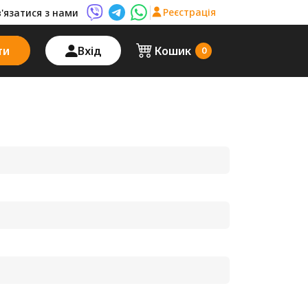
Реєстрація
в'язатися з нами
Viber AutoPalma
Telegram AutoPalma
WhatsApp AutoPalma
ти
Вхід
Кошик
0