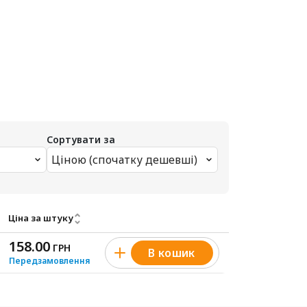
Сортувати за
Ціною (спочатку дешевші)
Ціна за штуку
158.00
ГРН
В кошик
Передзамовлення