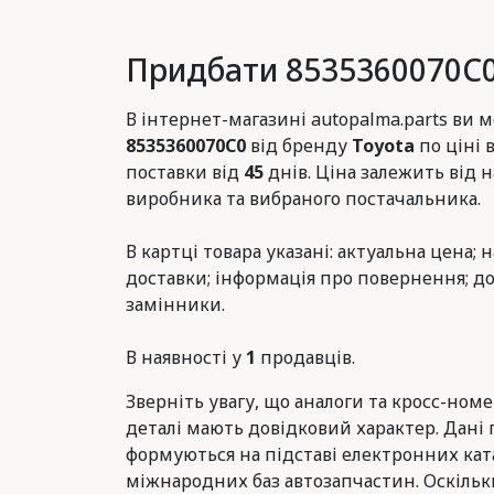
Придбати 8535360070C0
В інтернет-магазині autopalma.parts ви
8535360070C0
від бренду
Toyota
по ціні 
поставки від
45
днів. Ціна залежить від н
виробника та вибраного постачальника.
В картці товара указані: актуальна цена; 
доставки; інформація про повернення; до
замінники.
В наявності у
1
продавців.
Зверніть увагу, що аналоги та кросс-ном
деталі мають довідковий характер. Дані 
формуються на підставі електронних ката
міжнародних баз автозапчастин. Оскільк