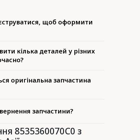
еєструватися, щоб оформити
ити кілька деталей у різних
очасно?
ься оригінальна запчастина
вернення запчастини?
ня 8535360070C0 з