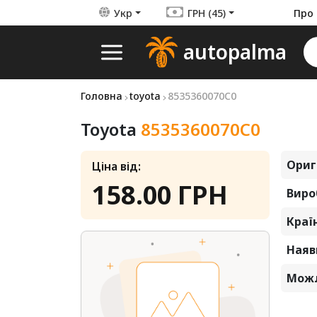
Укр
ГРН (45)
Про 
autopalma
Головна
toyota
8535360070C0
Toyota
8535360070C0
Ориг
Ціна від:
158.00 ГРН
Виро
Краї
Наявн
Можл