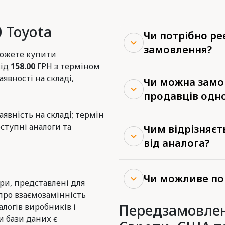
 Toyota
Чи потрібно р
замовлення?
 можете купити
від
158.00
ГРН з терміном
аявності на складі,
Чи можна замов
продавців одн
наявність на складі; термін
ступні аналоги та
Чим відрізняєт
від аналога?
Чи можливе по
ери, представлені для
про взаємозамінність
Передзамовлен
логів виробників і
и бази даних є