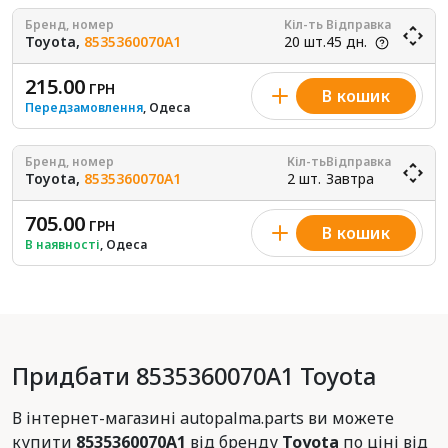
Бренд, номер
Кіл-ть
Відправка
Toyota,
8535360070A1
20 шт.
45 дн.
215.00
ГРН
В кошик
Передзамовлення
, Одеса
Бренд, номер
Кіл-ть
Відправка
Toyota,
8535360070A1
2 шт.
Завтра
705.00
ГРН
В кошик
В наявності
, Одеса
Придбати 8535360070A1 Toyota
В інтернет-магазині autopalma.parts ви можете
купити
8535360070A1
від бренду
Toyota
по ціні від