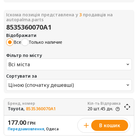
Іскома позиція представлена у
3
продавців на
autopalma.parts
8535360070A1
Відображати
Все
Только наличие
Фільтр по місту
Всі міста
Сортувати за
Ціною (спочатку дешевші)
Бренд, номер
Кіл-ть
Відправка
Toyota,
8535360070A1
20 шт.
45 дн.
177.00
ГРН
В кошик
Передзамовлення
, Одеса