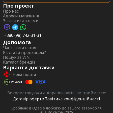
Про проект
Про нас
Адреси магазинів
Зв'язатися з нами
Viber AutoPalma
Telegram AutoPalma
WhatsApp AutoPalma
+380 (98) 742-31-31
Допомога
Часті запитання
Як стати продавцем?
Пошук за VIN
Каталог брендів
Варіанти доставки
Нова пошта
Використовуючи autopalma.parts, ви приймаєте:
Договір оферти
Політика конфіденційності
Зроблено в Одесі з любов'ю до вашого автомобіля
© AutoPalma, 2026