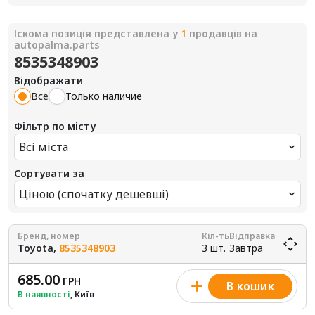
Іскома позиція представлена у
1
продавців на
autopalma.parts
8535348903
Відображати
Все
Только наличие
Фільтр по місту
Всі міста
Сортувати за
Ціною (спочатку дешевші)
Бренд, номер
Кіл-ть
Відправка
Toyota,
8535348903
3 шт.
Завтра
685.00
ГРН
В кошик
В наявності
, Київ