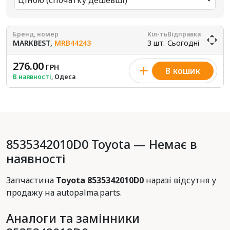
Ціною (спочатку дешевші)
Бренд, номер
Кіл-ть
Відправка
MARKBEST,
MRB44243
3 шт.
Сьогодні
276.00
ГРН
В кошик
В наявності
, Одеса
8535342010D0 Toyota — Немає в
наявності
Запчастина
Toyota 8535342010D0
наразі відсутня у
продажу на autopalma.parts.
Аналоги та замінники