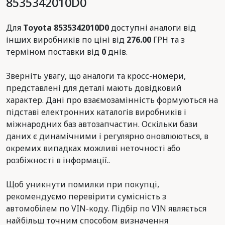
8535342010D0
Для
Toyota 8535342010D0
доступні аналоги від
інших виробників по ціні від
276.00
ГРН та з
терміном поставки від
0
днів.
Зверніть увагу, що аналоги та кросс-номери,
представлені для деталі мають довідковий
характер. Дані про взаємозамінність формуються на
підставі електронних каталогів виробників і
міжнародних баз автозапчастин. Оскільки бази
даних є динамічними і регулярно оновлюються, в
окремих випадках можливі неточності або
розбіжності в інформації..
Щоб уникнути помилки при покупці,
рекомендуємо перевірити сумісність з
автомобілем по VIN-коду. Підбір по VIN являється
найбільш точним способом визначення