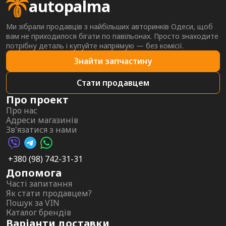
autopalma
Ми зібрали продавців з найбільших авторинків Одеси, щоб
вам не приходилося бігати по павільонах. Просто знаходите
потрібну деталь і купуйте напрямую — без комісії.
Знайти запчастину
Стати продавцем
Про проект
Про нас
Адреси магазинів
Зв'язатися з нами
Viber AutoPalma
Telegram AutoPalma
WhatsApp AutoPalma
+380 (98) 742-31-31
Допомога
Часті запитання
Як стати продавцем?
Пошук за VIN
Каталог брендів
Варіанти доставки