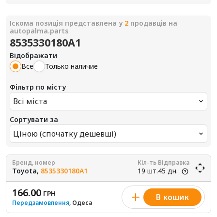
Іскома позиція представлена у
2
продавців на
autopalma.parts
8535330180A1
Відображати
Все
Только наличие
Фільтр по місту
Всі міста
Сортувати за
Ціною (спочатку дешевші)
Бренд, номер
Кіл-ть
Відправка
Toyota,
8535330180A1
19 шт.
45 дн.
166.00
ГРН
В кошик
Передзамовлення
, Одеса