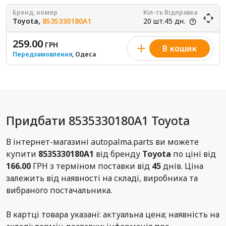
Бренд, номер
Кіл-ть
Відправка
Toyota,
8535330180A1
20 шт.
45 дн.
259.00
ГРН
В кошик
Передзамовлення
, Одеса
Придбати 8535330180A1 Toyota
В інтернет-магазині autopalma.parts ви можете
купити
8535330180A1
від бренду
Toyota
по ціні від
166.00
ГРН з терміном поставки від
45
днів. Ціна
залежить від наявності на складі, виробника та
вибраного постачальника.
В картці товара указані: актуальна цена; наявність на