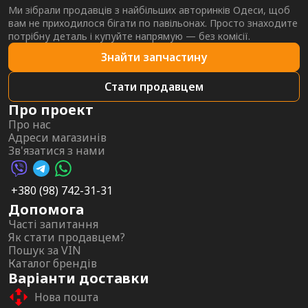
Ми зібрали продавців з найбільших авторинків Одеси, щоб
вам не приходилося бігати по павільонах. Просто знаходите
потрібну деталь і купуйте напрямую — без комісії.
Знайти запчастину
Стати продавцем
Про проект
Про нас
Адреси магазинів
Зв'язатися з нами
Viber AutoPalma
Telegram AutoPalma
WhatsApp AutoPalma
+380 (98) 742-31-31
Допомога
Часті запитання
Як стати продавцем?
Пошук за VIN
Каталог брендів
Варіанти доставки
Нова пошта