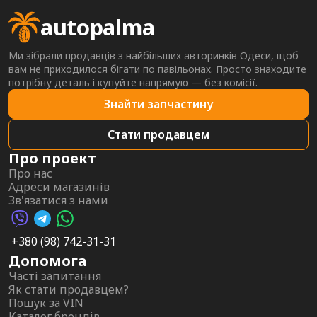
autopalma
Ми зібрали продавців з найбільших авторинків Одеси, щоб
вам не приходилося бігати по павільонах. Просто знаходите
потрібну деталь і купуйте напрямую — без комісії.
Знайти запчастину
Стати продавцем
Про проект
Про нас
Адреси магазинів
Зв'язатися з нами
Viber AutoPalma
Telegram AutoPalma
WhatsApp AutoPalma
+380 (98) 742-31-31
Допомога
Часті запитання
Як стати продавцем?
Пошук за VIN
Каталог брендів