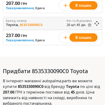
207.00
ГРН
В кошик
Передзамовлення
, Одеса
Бренд, номер
Кіл-ть
Відправка
Toyota,
8535330090C0
20 шт.
45 дн.
237.00
ГРН
В кошик
Передзамовлення
, Одеса
Придбати 8535330090C0 Toyota
В інтернет-магазині autopalma.parts ви можете
купити
8535330090C0
від бренду
Toyota
по ціні від
207.00
ГРН з терміном поставки від
45
днів. Ціна
залежить від наявності на складі, виробника та
вибраного постачальника.