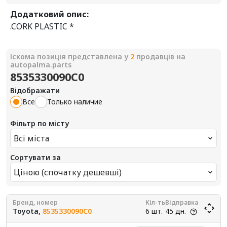
Додатковий опис:
.CORK PLASTIC *
Іскома позиція представлена у
2
продавців на
autopalma.parts
8535330090C0
Відображати
Все
Только наличие
Фільтр по місту
Всі міста
Сортувати за
Ціною (спочатку дешевші)
Бренд, номер
Кіл-ть
Відправка
Toyota,
8535330090C0
6 шт.
45 дн.