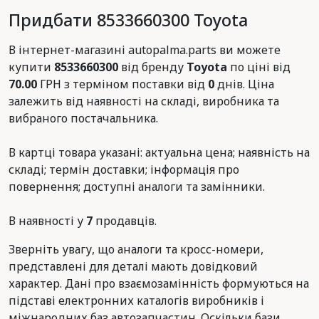
Придбати 8533660300 Toyota
В інтернет-магазині autopalma.parts ви можете
купити
8533660300
від бренду
Toyota
по ціні від
70.00
ГРН з терміном поставки від
0
днів. Ціна
залежить від наявності на складі, виробника та
вибраного постачальника.
В картці товара указані: актуальна цена; наявність на
складі; термін доставки; інформація про
повернення; доступні аналоги та замінники.
В наявності у
7
продавців.
Зверніть увагу, що аналоги та кросс-номери,
представлені для деталі мають довідковий
характер. Дані про взаємозамінність формуються на
підставі електронних каталогів виробників і
міжнародних баз автозапчастин. Оскільки бази