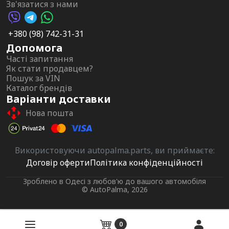
Зв'язатися з нами
Viber AutoPalma
Telegram AutoPalma
WhatsApp AutoPalma
+380 (98) 742-31-31
Допомога
Часті запитання
Як стати продавцем?
Пошук за VIN
Каталог брендів
Варіанти доставки
Нова пошта
Використовуючи autopalma.parts, ви приймаєте:
Договір оферти
Політика конфіденційності
Зроблено в Одесі з любов'ю до вашого автомобіля
© AutoPalma, 2026
0