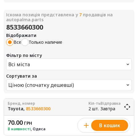
Іскома позиція представлена у
7
продавців на
autopalma.parts
8533660300
Відображати
Все
Только наличие
Фільтр по місту
Всі міста
Сортувати за
Ціною (спочатку дешевші)
Бренд, номер
Кіл-ть
Відправка
Toyota,
8533660300
2 шт.
Завтра
70.00
ГРН
В кошик
В наявності
, Одеса