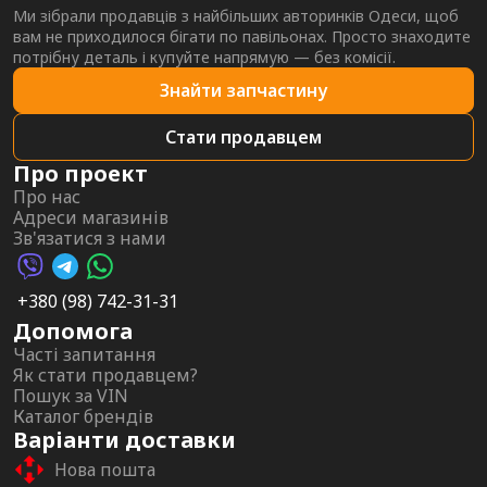
Ми зібрали продавців з найбільших авторинків Одеси, щоб
вам не приходилося бігати по павільонах. Просто знаходите
потрібну деталь і купуйте напрямую — без комісії.
Знайти запчастину
Стати продавцем
Про проект
Про нас
Адреси магазинів
Зв'язатися з нами
Viber AutoPalma
Telegram AutoPalma
WhatsApp AutoPalma
+380 (98) 742-31-31
Допомога
Часті запитання
Як стати продавцем?
Пошук за VIN
Каталог брендів
Варіанти доставки
Нова пошта