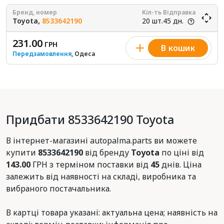
Бренд, номер
Кіл-ть
Відправка
Toyota,
8533642190
20 шт.
45 дн.
231.00
ГРН
В кошик
Передзамовлення
, Одеса
Придбати 8533642190 Toyota
В інтернет-магазині autopalma.parts ви можете
купити
8533642190
від бренду
Toyota
по ціні від
143.00
ГРН з терміном поставки від
45
днів. Ціна
залежить від наявності на складі, виробника та
вибраного постачальника.
В картці товара указані: актуальна цена; наявність на