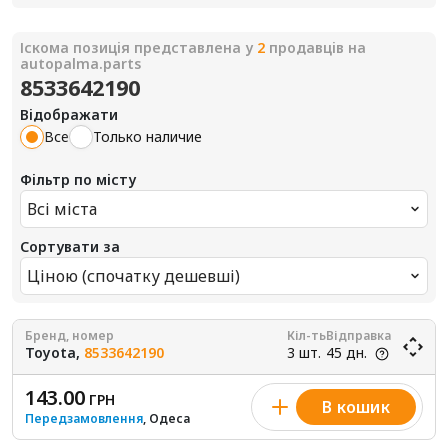
Іскома позиція представлена у
2
продавців на
autopalma.parts
8533642190
Відображати
Все
Только наличие
Фільтр по місту
Всі міста
Сортувати за
Ціною (спочатку дешевші)
Бренд, номер
Кіл-ть
Відправка
Toyota,
8533642190
3 шт.
45 дн.
143.00
ГРН
В кошик
Передзамовлення
, Одеса