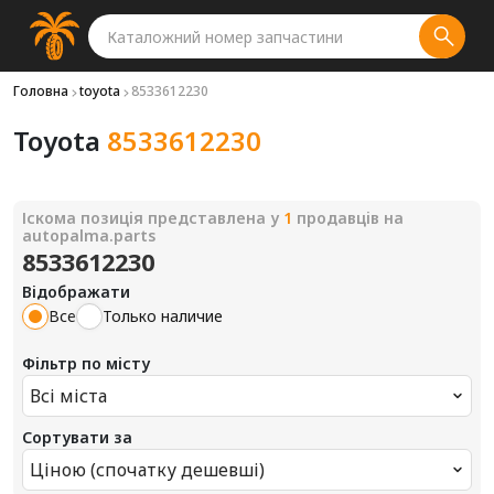
Головна
toyota
8533612230
Toyota
8533612230
Іскома позиція представлена у
1
продавців на
autopalma.parts
8533612230
Відображати
Все
Только наличие
Фільтр по місту
Всі міста
Сортувати за
Ціною (спочатку дешевші)