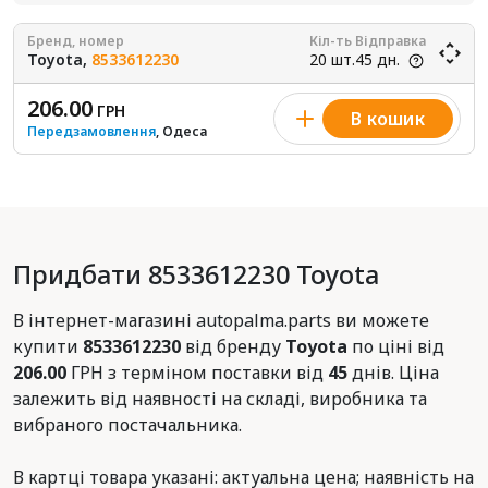
Бренд, номер
Кіл-ть
Відправка
Toyota,
8533612230
20 шт.
45 дн.
206.00
ГРН
В кошик
Передзамовлення
, Одеса
Придбати 8533612230 Toyota
В інтернет-магазині autopalma.parts ви можете
купити
8533612230
від бренду
Toyota
по ціні від
206.00
ГРН з терміном поставки від
45
днів. Ціна
залежить від наявності на складі, виробника та
вибраного постачальника.
В картці товара указані: актуальна цена; наявність на