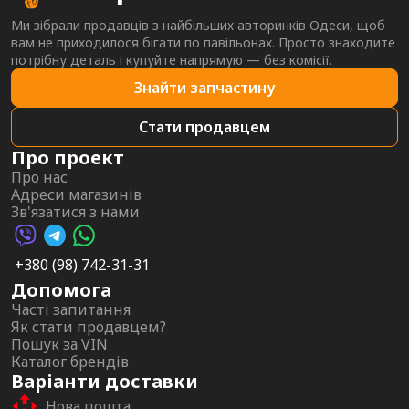
Ми зібрали продавців з найбільших авторинків Одеси, щоб
вам не приходилося бігати по павільонах. Просто знаходите
потрібну деталь і купуйте напрямую — без комісії.
Знайти запчастину
Стати продавцем
Про проект
Про нас
Адреси магазинів
Зв'язатися з нами
Viber AutoPalma
Telegram AutoPalma
WhatsApp AutoPalma
+380 (98) 742-31-31
Допомога
Часті запитання
Як стати продавцем?
Пошук за VIN
Каталог брендів
Варіанти доставки
Нова пошта