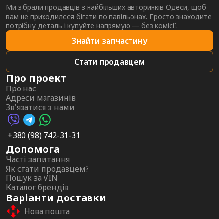
Ми зібрали продавців з найбільших авторинків Одеси, щоб
вам не приходилося бігати по павільонах. Просто знаходите
потрібну деталь і купуйте напрямую — без комісії.
Знайти запчастину
Стати продавцем
Про проект
Про нас
Адреси магазинів
Зв'язатися з нами
Viber AutoPalma
Telegram AutoPalma
WhatsApp AutoPalma
+380 (98) 742-31-31
Допомога
Часті запитання
Як стати продавцем?
Пошук за VIN
Каталог брендів
Варіанти доставки
Нова пошта