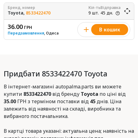
Бренд, номер
Кіл-ть
Відправка
Toyota,
8533422470
9 шт.
45 дн.
36.00
ГРН
В кошик
Передзамовлення
, Одеса
Придбати 8533422470 Toyota
В інтернет-магазині autopalma.parts ви можете
купити
8533422470
від бренду
Toyota
по ціні від
35.00
ГРН з терміном поставки від
45
днів. Ціна
залежить від наявності на складі, виробника та
вибраного постачальника.
В картці товара указані: актуальна цена; наявність на