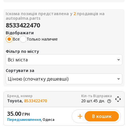
Іскома позиція представлена у
2
продавців на
autopalma.parts
8533422470
Відображати
Все
Только наличие
Фільтр по місту
Всі міста
Сортувати за
Ціною (спочатку дешевші)
Бренд, номер
Кіл-ть
Відправка
Toyota,
8533422470
20 шт.
45 дн.
35.00
ГРН
В кошик
Передзамовлення
, Одеса