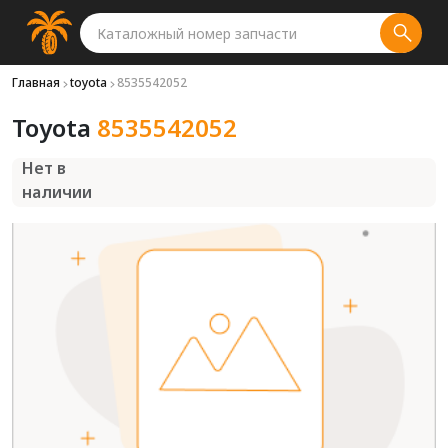
Главная
toyota
8535542052
Toyota
8535542052
Нет в
наличии