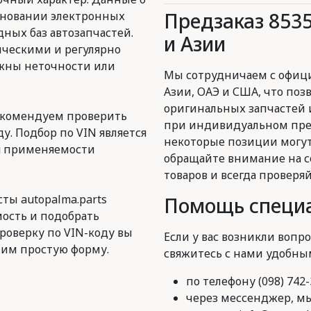
Предзаказ 853
сновании электронных
ных баз автозапчастей.
и Азии
ическими и регулярно
ожны неточности или
Мы сотрудничаем с офиц
Азии, ОАЭ и США, что поз
оригинальных запчастей 
екомендуем проверить
при индивидуальном пред
у. Подбор по VIN является
некоторые позиции могут
я применяемости
обращайте внимание на с
товаров и всегда проверя
ты autopalma.parts
Помощь специа
ость и подобрать
роверку по VIN-коду вы
Если у вас возникли вопро
им простую форму.
свяжитесь с нами удобны
по телефону (098) 742-
через мессенджер, мы 