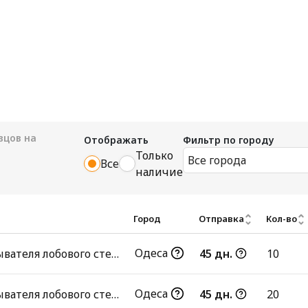
цов на
Отображать
Фильтр по городу
Только
Все города
Все
наличие
Город
Отправка
Кол-во
Одеса
Бачок омывателя лобового стекла
45 дн.
10
Одеса
Бачок омывателя лобового стекла
45 дн.
20