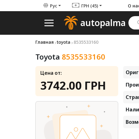
Рус
ГРН (45)
О на
autopalma
Главная
toyota
8535533160
Toyota
8535533160
Ориг
Цена от:
3742.00 ГРН
Прои
Стра
Нали
Возм