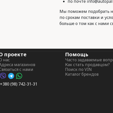
по почте info@autopal
Мы поможем подобрать н
по срокам поставки и усл
больше о том как с нами с
О проекте
Помощь
О нас
Часто задаваемые воп
Адреса магазинов
Как стать продавцом?
Связаться с нами
Поиск по VIN
Каталог брендов
Viber AutoPalma
Telegram AutoPalma
WhatsApp AutoPalma
+380 (98) 742-31-31