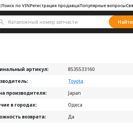
с
Поиск по VIN
Регистрация продавца
Популярные вопросы
Свя
Найти
инальный артикул:
8535533160
зводитель:
Toyota
на производителя:
Japan
чие в городах:
Одеса
ожность возврата:
Да