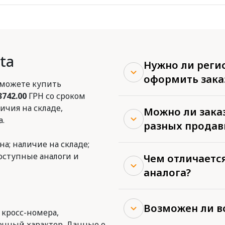
ta
Нужно ли реги
оформить зака
 можете купить
3742.00
ГРН со сроком
ичия на складе,
Можно ли заказ
.
разных продав
на; наличие на складе;
доступные аналоги и
Чем отличается
аналога?
Возможен ли в
 кросс-номера,
очный характер. Данные о