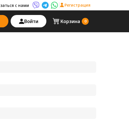
Регистрация
заться с нами
Viber AutoPalma
Telegram AutoPalma
WhatsApp AutoPalma
Войти
Корзина
0