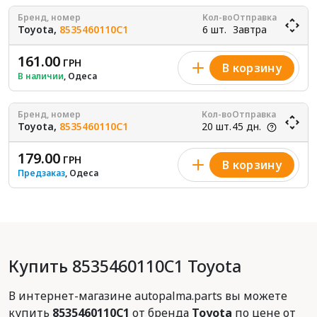
Бренд, номер
Кол-во
Отправка
Toyota,
8535460110C1
6 шт.
Завтра
161.00
ГРН
В корзину
В наличии
, Одеса
Бренд, номер
Кол-во
Отправка
Toyota,
8535460110C1
20 шт.
45 дн.
179.00
ГРН
В корзину
Предзаказ
, Одеса
Купить 8535460110C1 Toyota
В интернет-магазине autopalma.parts вы можете
купить
8535460110C1
от бренда
Toyota
по цене от