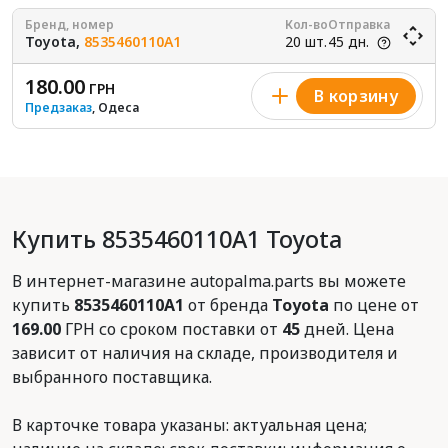
Бренд, номер
Кол-во
Отправка
Toyota,
8535460110A1
20 шт.
45 дн.
180.00
ГРН
В корзину
Предзаказ
, Одеса
Купить 8535460110A1 Toyota
В интернет-магазине autopalma.parts вы можете
купить
8535460110A1
от бренда
Toyota
по цене от
169.00
ГРН со сроком поставки от
45
дней. Цена
зависит от наличия на складе, производителя и
выбранного поставщика.
В карточке товара указаны: актуальная цена;