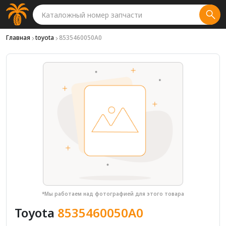
Главная
toyota
8535460050A0
*Мы работаем над фотографией для этого товара
Toyota
8535460050A0