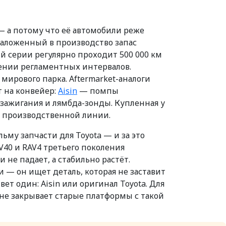
— а потому что её автомобили реже
 заложенный в производство запас
-й серии регулярно проходит 500 000 км
юдении регламентных интервалов.
 мирового парка. Aftermarket-аналоги
т на конвейер:
Aisin
— помпы
зажигания и лямбда-зонды. Купленная у
же производственной линии.
му запчасти для Toyota — и за это
y V40 и RAV4 третьего поколения
не падает, а стабильно растёт.
и — он ищет деталь, которая не заставит
ет один: Aisin или оригинал Toyota. Для
 не закрывает старые платформы с такой