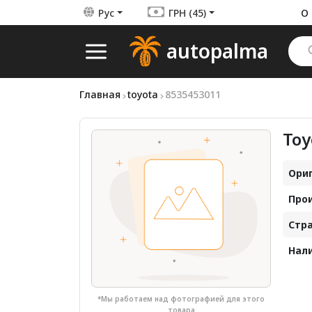
Рус
ГРН (45)
О 
autopalma
Главная
toyota
8535453011
Toy
Ориг
Про
Стра
Нали
*Мы работаем над фотографией для этого
товара