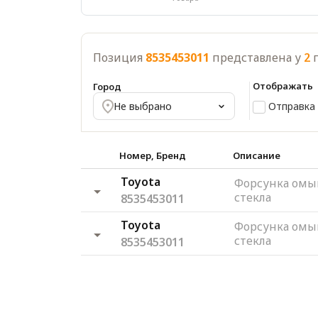
Позиция
8535453011
представлена у
2
п
Отображать
Город
Отправка 
Не выбрано
Номер, Бренд
Описание
Toyota
Форсунка омыв
стекла
8535453011
Toyota
Форсунка омыв
стекла
8535453011