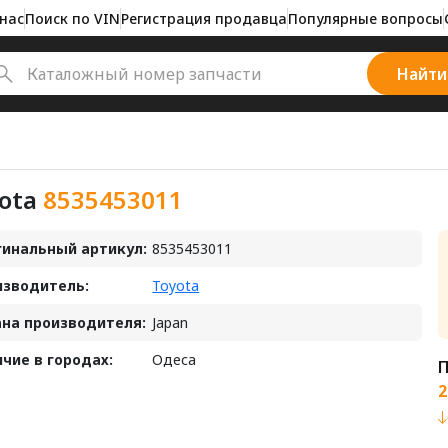
нас
Поиск по VIN
Регистрация продавца
Популярные вопросы
Найти
ota
8535453011
инальный артикул:
8535453011
изводитель:
Toyota
на производителя:
Japan
чие в городах:
Одеса
2