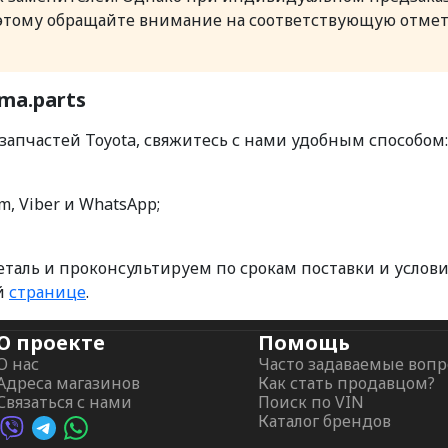
тому обращайте внимание на соответствующую отметку
ma.parts
 запчастей Toyota, свяжитесь с нами удобным способом:
m, Viber и WhatsApp;
ль и проконсультируем по срокам поставки и условия
ой
странице
.
О проекте
Помощь
О нас
Часто задаваемые воп
Адреса магазинов
Как стать продавцом?
Связаться с нами
Поиск по VIN
Каталог брендов
Viber AutoPalma
Telegram AutoPalma
WhatsApp AutoPalma