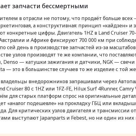
лает запчасти бессмертными
телем в отрасли не потому, что продаёт больше всех 
аркетинговая, а конструктивная: принцип «кайдзен» и
т конкретные цифры. Двигатель 1HZ в Land Cruiser 70
 в Австралии и Африке фиксируют 700 000 км при собл
 по сей день в производстве запчастей из-за масштабов
стве узлов производят те же компании, что поставляю
 Denso — катушки зажигания и датчики, NGK — свечи 
yota — это в большинстве случаев то же изделие с той 
 владельцы внедорожников запрашивали через Автопаль
 Cruiser 80 с 1HZ или 1FZ-FE, Hilux Surf 4Runner, Camr
ём для старых платформ спрос на оригинальные детали 
ищет «аналог подешевле» на прокладку ГБЦ или вкладыш
ода. Для критических узлов двигателя и трансмиссии отв
ами выступают Japanparts и Febest, но ни один из них