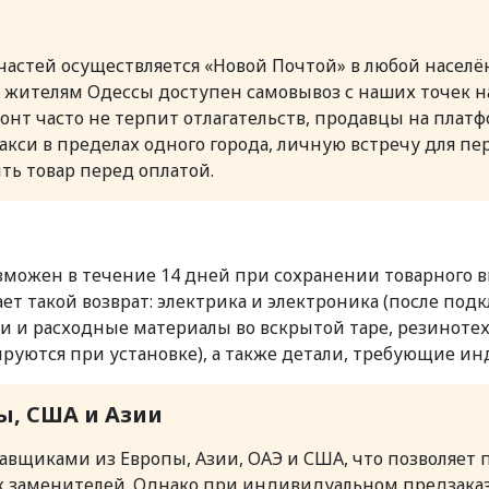
пчастей осуществляется «Новой Почтой» в любой насел
; жителям Одессы доступен самовывоз с наших точек на
емонт часто не терпит отлагательств, продавцы на пла
си в пределах одного города, личную встречу для пер
ть товар перед оплатой.
зможен в течение 14 дней при сохранении товарного в
ет такой возврат: электрика и электроника (после по
сти и расходные материалы во вскрытой таре, резинот
руются при установке), а также детали, требующие и
ы, США и Азии
вщиками из Европы, Азии, ОАЭ и США, что позволяет 
х заменителей. Однако при индивидуальном предзаказ