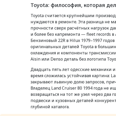
Toyota: философия, которая де
Toyota считается крупнейшим производи
нуждаются в ремонте. Эта разница не м
прочности сверх расчётных нагрузок даю
и более без капремонта — fleet records
Бензиновый 22R в Hilux 1979–1997 годов
оригинальных деталей Toyota в большин
охлаждения и компоненты трансмиссии,
Aisin или Denso деталь без логотипа To
Двадцать пять лет одесские механики и
время сложилась устойчивая картина: Land
закрывают львиную долю запросов, прич
Владелец Land Cruiser 80 1994 года не 
возвращаться на тот же узел через два г
подвески и кузовных деталей конкурент
глубиной каталога.