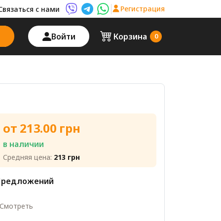
Регистрация
Связаться с нами
Viber AutoPalma
Telegram AutoPalma
WhatsApp AutoPalma
Войти
Корзина
0
от 213.00 грн
в наличии
Средняя цена:
213 грн
Предложений
Смотреть