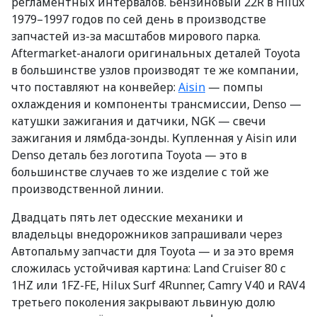
регламентных интервалов. Бензиновый 22R в Hilux
1979–1997 годов по сей день в производстве
запчастей из-за масштабов мирового парка.
Aftermarket-аналоги оригинальных деталей Toyota
в большинстве узлов производят те же компании,
что поставляют на конвейер:
Aisin
— помпы
охлаждения и компоненты трансмиссии, Denso —
катушки зажигания и датчики, NGK — свечи
зажигания и лямбда-зонды. Купленная у Aisin или
Denso деталь без логотипа Toyota — это в
большинстве случаев то же изделие с той же
производственной линии.
Двадцать пять лет одесские механики и
владельцы внедорожников запрашивали через
Автопальму запчасти для Toyota — и за это время
сложилась устойчивая картина: Land Cruiser 80 с
1HZ или 1FZ-FE, Hilux Surf 4Runner, Camry V40 и RAV4
третьего поколения закрывают львиную долю