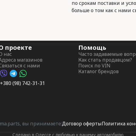
по срокам поставки и усл
больше о том как с нами с
О проекте
Помощь
О нас
Часто задаваемые воп
Адреса магазинов
Как стать продавцом?
Связаться с нами
Поиск по VIN
Каталог брендов
Viber AutoPalma
Telegram AutoPalma
WhatsApp AutoPalma
+380 (98) 742-31-31
ma.parts, вы принимаете:
Договор оферты
Политика ко
Сделано в Одессе с любовью к вашему автомобилю