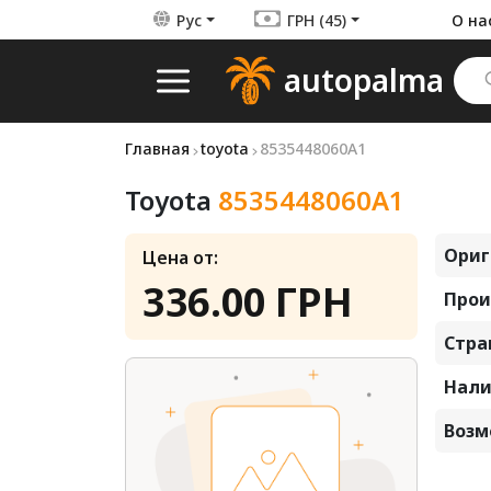
Рус
ГРН (45)
О на
autopalma
Главная
toyota
8535448060A1
Toyota
8535448060A1
Ориг
Цена от:
336.00 ГРН
Прои
Стра
Нали
Возм