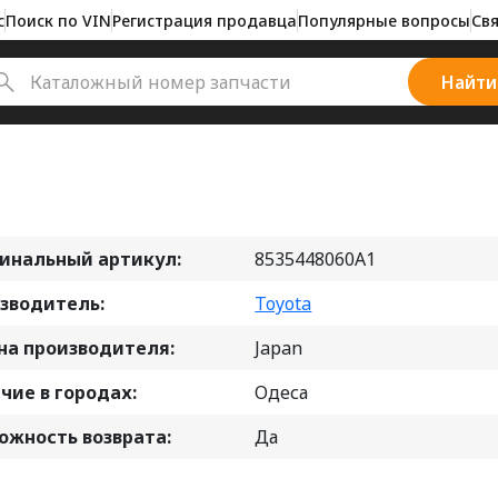
с
Поиск по VIN
Регистрация продавца
Популярные вопросы
Свя
Найти
инальный артикул:
8535448060A1
зводитель:
Toyota
на производителя:
Japan
чие в городах:
Одеса
ожность возврата:
Да