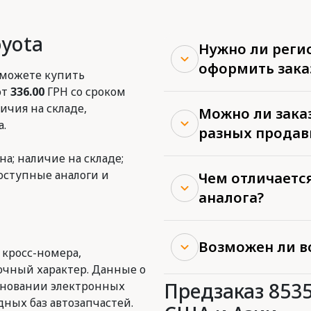
oyota
Нужно ли реги
оформить зака
 можете купить
от
336.00
ГРН со сроком
ичия на складе,
Можно ли заказ
.
разных продав
на; наличие на складе;
доступные аналоги и
Чем отличается
аналога?
Возможен ли в
 кросс-номера,
очный характер. Данные о
Предзаказ 853
сновании электронных
ных баз автозапчастей.