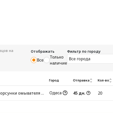
цов на
Отображать
Фильтр по городу
Только
Все города
Все
наличие
Город
Отправка
Кол-во
Одеса
Крышка форсунки омывателя фар
45 дн.
20