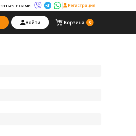
Регистрация
заться с нами
Viber AutoPalma
Telegram AutoPalma
WhatsApp AutoPalma
Войти
Корзина
0