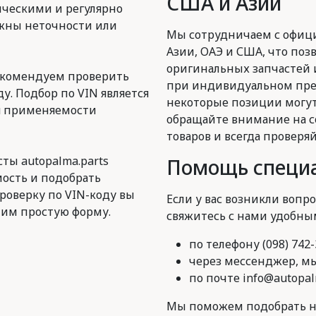
США и Азии
ическими и регулярно
ожны неточности или
Мы сотрудничаем с офиц
Азии, ОАЭ и США, что поз
оригинальных запчастей 
екомендуем проверить
при индивидуальном пред
у. Подбор по VIN является
некоторые позиции могут
я применяемости
обращайте внимание на с
товаров и всегда проверя
ты autopalma.parts
Помощь специа
ость и подобрать
роверку по VIN-коду вы
Если у вас возникли вопро
им простую форму.
свяжитесь с нами удобны
по телефону (098) 742-
через мессенджер, мы 
по почте info@autopal
Мы поможем подобрать н