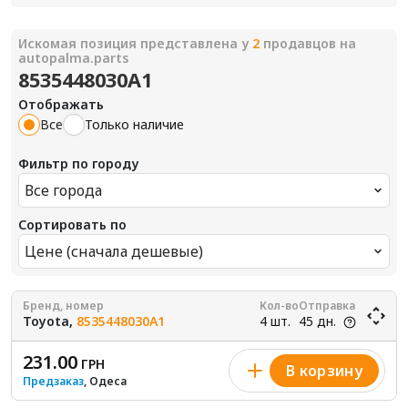
Искомая позиция представлена у
2
продавцов на
autopalma.parts
8535448030A1
Отображать
Все
Только наличие
Фильтр по городу
Все города
Сортировать по
Цене (сначала дешевые)
Бренд, номер
Кол-во
Отправка
Toyota,
8535448030A1
4 шт.
45 дн.
231.00
ГРН
В корзину
Предзаказ
, Одеса