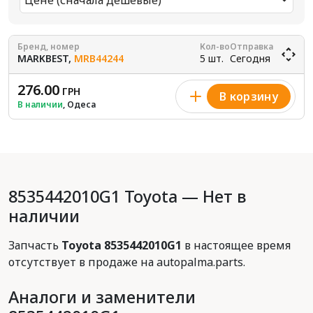
Цене (сначала дешевые)
Бренд, номер
Кол-во
Отправка
MARKBEST,
MRB44244
5 шт.
Сегодня
276.00
ГРН
В корзину
В наличии
, Одеса
8535442010G1 Toyota — Нет в
наличии
Запчасть
Toyota 8535442010G1
в настоящее время
отсутствует в продаже на autopalma.parts.
Аналоги и заменители