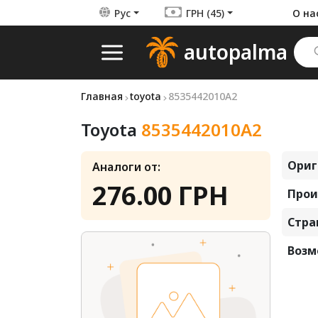
Рус
ГРН (45)
О на
autopalma
Главная
toyota
8535442010A2
Toyota
8535442010A2
Ориг
Аналоги от:
276.00 ГРН
Прои
Стра
Возм