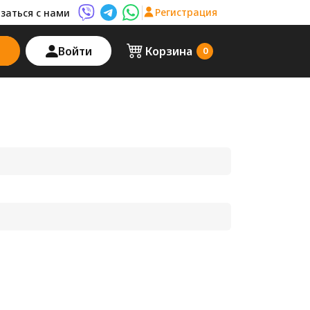
Регистрация
заться с нами
Viber AutoPalma
Telegram AutoPalma
WhatsApp AutoPalma
Войти
Корзина
0