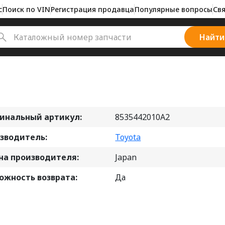
с
Поиск по VIN
Регистрация продавца
Популярные вопросы
Свя
Найти
инальный артикул:
8535442010A2
зводитель:
Toyota
на производителя:
Japan
ожность возврата:
Да