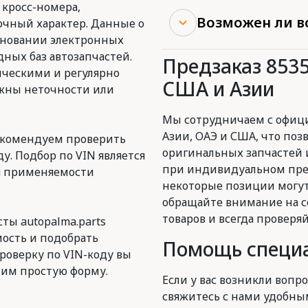
 кросс-номера,
Возможен ли в
очный характер. Данные о
сновании электронных
ных баз автозапчастей.
Предзаказ 853
ическими и регулярно
США и Азии
ожны неточности или
Мы сотрудничаем с офиц
Азии, ОАЭ и США, что поз
екомендуем проверить
оригинальных запчастей 
у. Подбор по VIN является
при индивидуальном пред
я применяемости
некоторые позиции могут
обращайте внимание на с
товаров и всегда проверя
ты autopalma.parts
ость и подобрать
Помощь специа
роверку по VIN-коду вы
им простую форму.
Если у вас возникли вопро
свяжитесь с нами удобны