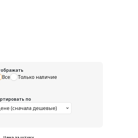
тображать
Все
Только наличие
ртировать по
ене (сначала дешевые)
Цена за штуку