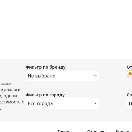
Фильтр по бренду
О
Не выбрано
родаже
е аналоги
Фильтр по городу
Со
, однако
естимость с
Все города
Ц
,
Город
Отправка
Кол-во