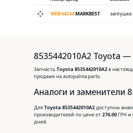
MRB44244
MARKBEST
заглушка
8535442010A2 Toyota —
Запчасть
Toyota 8535442010A2
в настоящ
продаже на autopalma.parts.
Аналоги и заменители 
Для
Toyota 8535442010A2
доступны анало
производителей по цене от
276.00
ГРН и 
дней.