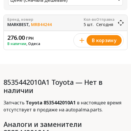
Цене (сначала дешевые)
Бренд, номер
Кол-во
Отправка
MARKBEST,
MRB44244
5 шт.
Сегодня
276.00
ГРН
В корзину
В наличии
, Одеса
8535442010A1 Toyota — Нет в
наличии
Запчасть
Toyota 8535442010A1
в настоящее время
отсутствует в продаже на autopalma.parts.
Аналоги и заменители