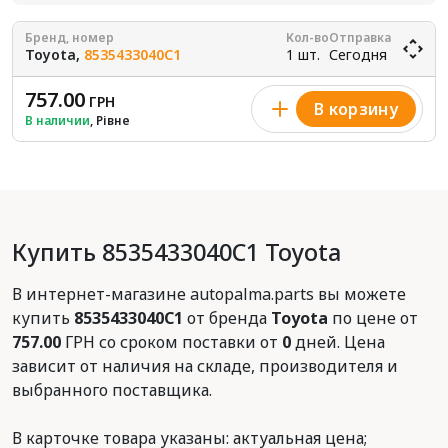
Бренд, номер
Кол-во
Отправка
Toyota,
8535433040C1
1 шт.
Сегодня
757.00
ГРН
В корзину
В наличии
, Рівне
Купить 8535433040C1 Toyota
В интернет-магазине autopalma.parts вы можете
купить
8535433040C1
от бренда
Toyota
по цене от
757.00
ГРН со сроком поставки от
0
дней. Цена
зависит от наличия на складе, производителя и
выбранного поставщика.
В карточке товара указаны: актуальная цена;