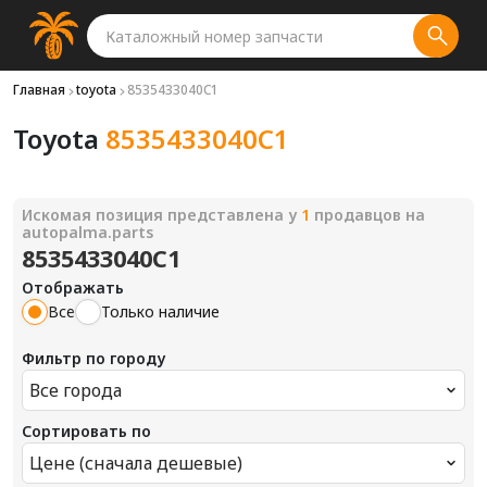
Главная
toyota
8535433040C1
Toyota
8535433040C1
Искомая позиция представлена у
1
продавцов на
autopalma.parts
8535433040C1
Отображать
Все
Только наличие
Фильтр по городу
Все города
Сортировать по
Цене (сначала дешевые)